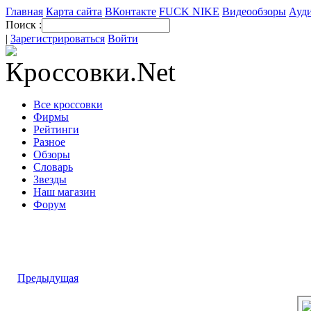
Главная
Карта сайта
ВКонтакте
FUCK NIKE
Видеообзоры
Ауди
Поиск :
|
Зарегистрироваться
Войти
Все кроссовки
Фирмы
Рейтинги
Разное
Обзоры
Словарь
Звезды
Наш магазин
Форум
Предыдущая