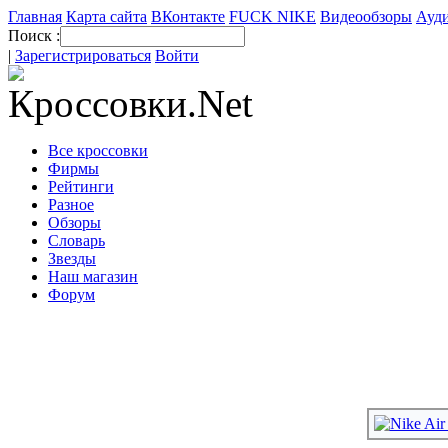
Главная
Карта сайта
ВКонтакте
FUCK NIKE
Видеообзоры
Ауди
Поиск :
|
Зарегистрироваться
Войти
Все кроссовки
Фирмы
Рейтинги
Разное
Обзоры
Словарь
Звезды
Наш магазин
Форум