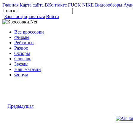
Главная
Карта сайта
ВКонтакте
FUCK NIKE
Видеообзоры
Ауди
Поиск :
|
Зарегистрироваться
Войти
Все кроссовки
Фирмы
Рейтинги
Разное
Обзоры
Словарь
Звезды
Наш магазин
Форум
Предыдущая