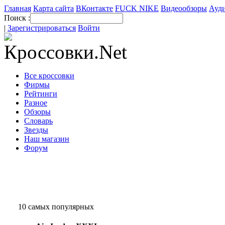
Главная
Карта сайта
ВКонтакте
FUCK NIKE
Видеообзоры
Ауди
Поиск :
|
Зарегистрироваться
Войти
Все кроссовки
Фирмы
Рейтинги
Разное
Обзоры
Словарь
Звезды
Наш магазин
Форум
10 самых популярных