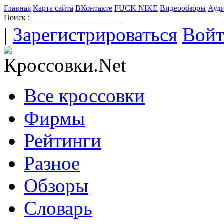
Главная
Карта сайта
ВКонтакте
FUCK NIKE
Видеообзоры
Ауди
Поиск :
|
Зарегистрироваться
Вой
Все кроссовки
Фирмы
Рейтинги
Разное
Обзоры
Словарь