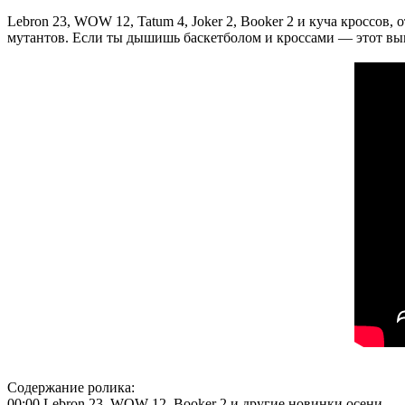
Lebron 23, WOW 12, Tatum 4, Joker 2, Booker 2 и куча кроссов
мутантов. Если ты дышишь баскетболом и кроссами — этот вып
Содержание ролика:
00:00 Lebron 23, WOW 12, Booker 2 и другие новинки осени