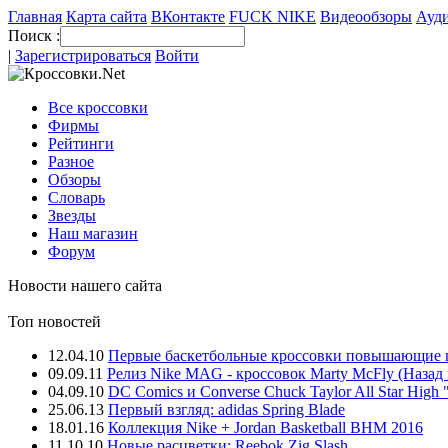
Главная
Карта сайта
ВКонтакте
FUCK NIKE
Видеообзоры
Ауди
Поиск :
|
Зарегистрироваться
Войти
Все кроссовки
Фирмы
Рейтинги
Разное
Обзоры
Словарь
Звезды
Наш магазин
Форум
Новости нашего сайта
Топ новостей
12.04.10
Первые баскетбольные кроссовки повышающие пры
09.09.11
Релиз Nike MAG - кроссовок Marty McFly (Назад 
04.09.10
DC Comics и Converse Chuck Taylor All Star High "
25.06.13
Первый взгляд: adidas Spring Blade
18.01.16
Коллекция Nike + Jordan Basketball BHM 2016
11.10.10
Новые расцветки: Reebok Zig Slash