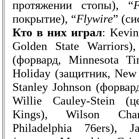
протяжении стопы), “
F
покрытие), “
Flywire
” (с
Кто в них играл
: Kevin
Golden State Warriors)
(форвард, Minnesota Ti
Holiday (защитник, New O
Stanley Johnson (форвард,
Willie Cauley-Stein (ц
Kings), Wilson Chan
Philadelphia 76ers), J