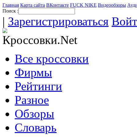
Главная
Карта сайта
ВКонтакте
FUCK NIKE
Видеообзоры
Ауди
Поиск :
|
Зарегистрироваться
Вой
Все кроссовки
Фирмы
Рейтинги
Разное
Обзоры
Словарь