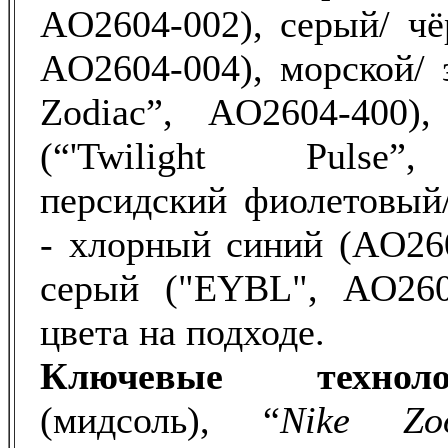
AO2604-002), серый/ чё
AO2604-004), морской/ 
Zodiac”, AO2604-400)
(“'Twilight Pulse”
персидский фиолетовый
- хлорный синий (AO260
серый ("EYBL", AO260
цвета на подходе.
Ключевые техноло
(мидсоль), “
Nike Zo