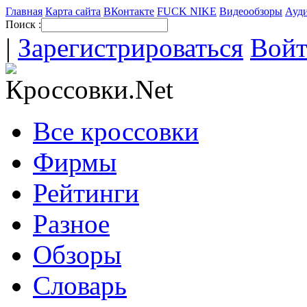
Главная
Карта сайта
ВКонтакте
FUCK NIKE
Видеообзоры
Ауди
Поиск :
|
Зарегистрироваться
Вой
Все кроссовки
Фирмы
Рейтинги
Разное
Обзоры
Словарь