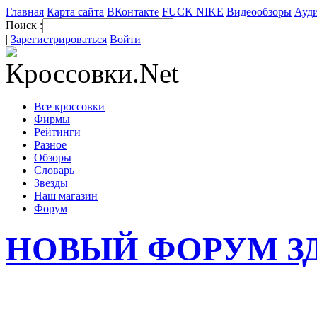
Главная
Карта сайта
ВКонтакте
FUCK NIKE
Видеообзоры
Ауди
Поиск :
|
Зарегистрироваться
Войти
Все кроссовки
Фирмы
Рейтинги
Разное
Обзоры
Словарь
Звезды
Наш магазин
Форум
НОВЫЙ ФОРУМ З