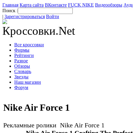
Главная
Карта сайта
ВКонтакте
FUCK NIKE
Видеообзоры
Ауди
Поиск :
|
Зарегистрироваться
Войти
Все кроссовки
Фирмы
Рейтинги
Разное
Обзоры
Словарь
Звезды
Наш магазин
Форум
Nike Air Force 1
Рекламные ролики Nike Air Force 1
Nike Air Force 1 Crafting The Perfec