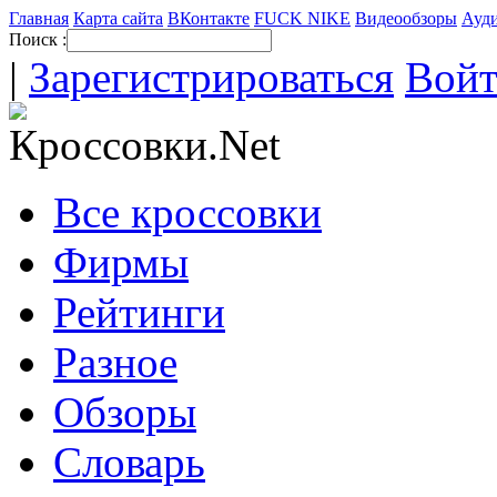
Главная
Карта сайта
ВКонтакте
FUCK NIKE
Видеообзоры
Ауди
Поиск :
|
Зарегистрироваться
Вой
Все кроссовки
Фирмы
Рейтинги
Разное
Обзоры
Словарь