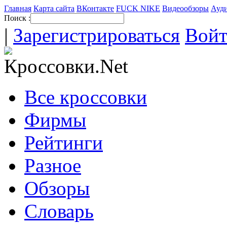
Главная
Карта сайта
ВКонтакте
FUCK NIKE
Видеообзоры
Ауди
Поиск :
|
Зарегистрироваться
Вой
Все кроссовки
Фирмы
Рейтинги
Разное
Обзоры
Словарь