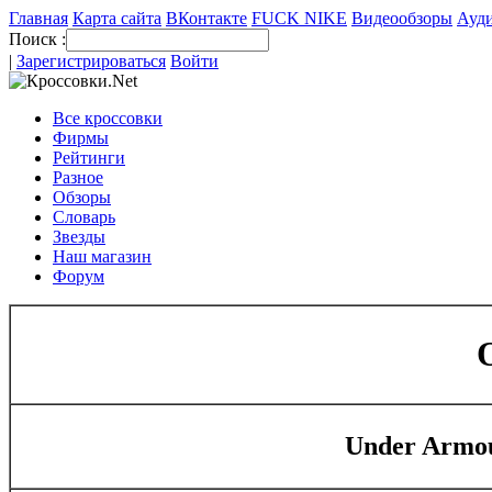
Главная
Карта сайта
ВКонтакте
FUCK NIKE
Видеообзоры
Ауди
Поиск :
|
Зарегистрироваться
Войти
Все кроссовки
Фирмы
Рейтинги
Разное
Обзоры
Словарь
Звезды
Наш магазин
Форум
Under Armou