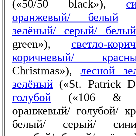
(«50/50 black»),
с
оранжевый/ белый
(«
зелёный/ серый/ белый
green»),
светло-кор
коричневый/ красн
Christmas»),
лесной зе
зелёный
(«St. Patrick 
голубой
(«106 & Pa
оранжевый/ голубой/ кр
белый/ серый/ сини