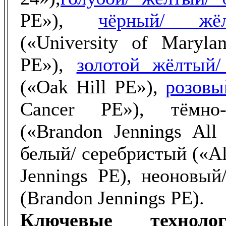
PE»),
чёрный/ жё
(«University of Maryla
PE»),
золотой жёлтый/
(«Oak Hill PE»),
розовы
Cancer PE»), тёмно-
(«Brandon Jennings All
белый/ серебристый («Al
Jennings PE), неоновый
(Brandon Jennings PE).
Ключевые технолог