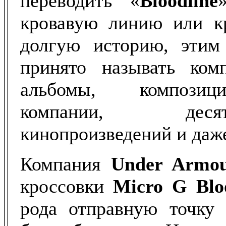
переводить «
Bloodline
кровавую линию или кр
долгую историю, этим
принято называть ком
альбомы, композиц
компании, дес
кинопроизведений и даже
Компания
Under
Armo
кроссовки
Micro
G
Blo
рода отправную точку 