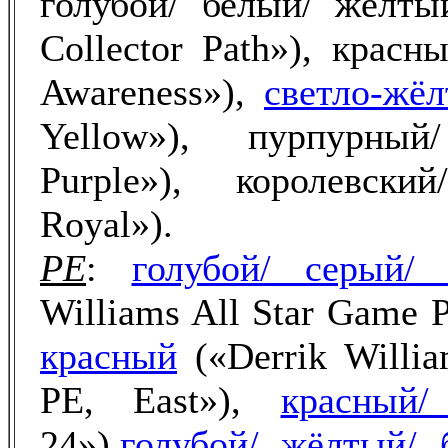
голубой/ белый/ жёлты
Collector Path»), крас
Awareness»),
светло-жё
Yellow»), пурпурны
Purple»), королевск
Royal»).
PE
:
голубой/ серый/
Williams All Star Game 
красный
(«Derrik Willia
PE, East»),
красный/
24»),
голубой/ жёлтый/ 