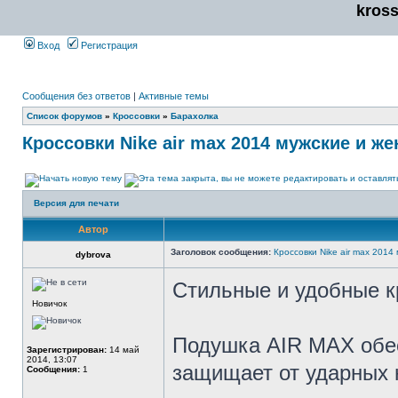
kros
Вход
Регистрация
Сообщения без ответов
|
Активные темы
Список форумов
»
Кроссовки
»
Барахолка
Кроссовки Nike air max 2014 мужские и же
Версия для печати
Автор
Заголовок сообщения:
Кроссовки Nike air max 2014
dybrova
Стильные и удобные к
Новичок
Подушка AIR MAX обе
Зарегистрирован:
14 май
2014, 13:07
защищает от ударных 
Сообщения:
1