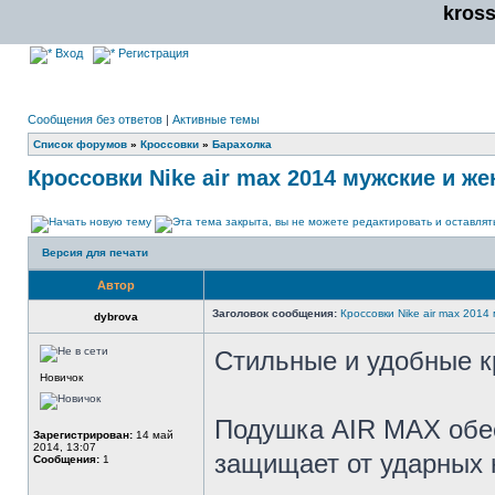
kros
Вход
Регистрация
Сообщения без ответов
|
Активные темы
Список форумов
»
Кроссовки
»
Барахолка
Кроссовки Nike air max 2014 мужские и же
Версия для печати
Автор
Заголовок сообщения:
Кроссовки Nike air max 2014
dybrova
Стильные и удобные к
Новичок
Подушка AIR MAX обе
Зарегистрирован:
14 май
2014, 13:07
защищает от ударных 
Сообщения:
1