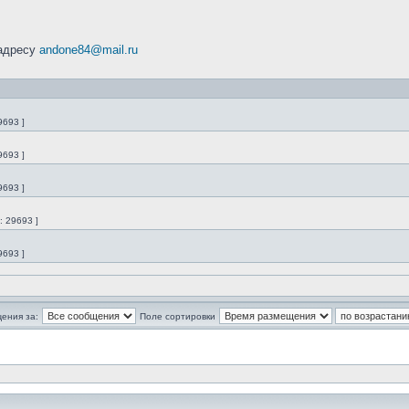
адресу
andone84@mail.ru
9693 ]
9693 ]
9693 ]
: 29693 ]
9693 ]
ения за:
Поле сортировки