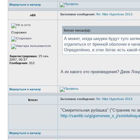
Вернуться к началу
Заголовок сообщения:
Re: Nike Hyperfuse 2013
n84
fencer писал(а):
Старожил
А может, когда шнурки будут туго затя
отделиться от бренной оболочки и нач
Определённо, в этих ботах есть какой-
Зарегистрирован:
15 сен
2007, 00:37
Сообщения:
312
А из какого это произведения? Джек Ло
Вернуться к началу
Заголовок сообщения:
Re: Nike Hyperfuse 2013
fencer
"Смирительная рубашка" ("Странник по з
http://samlib.ru/g/gomonow_s_j/smiritelnay
Вернуться к началу