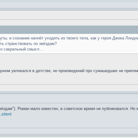
нуты, и сознание начнёт уходить из твоего тела, как у героя Джека Лон
ать странствовать по звёздам?
то сакральный смысл...
ндоном увлекался в детстве, но произведений про сумашедших не припо
вёздам"). Роман мало известен, в советское время не публиковался. Но 
a.shtml