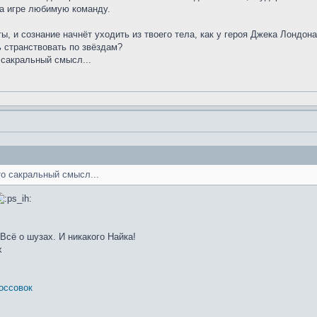
на игре любимую команду.
ты, и сознание начнёт уходить из твоего тела, как у героя Джека Лондо
ь странствовать по звёздам?
 сакральный смысл...
то сакральный смысл...
 Всё о шузах. И никакого Найка!
х
оссовок