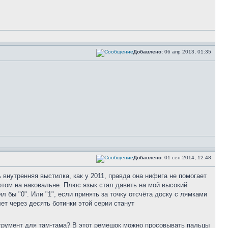
Добавлено:
06 апр 2013, 01:35
Добавлено:
01 сен 2014, 12:48
ь внутренняя выстилка, как у 2011, правда она нифига не помогает
лотом на наковальне. Плюс язык стал давить на мой высокий
ил бы "0". Или "1", если принять за точку отсчёта доску с лямками
ет через десять ботинки этой серии станут
струмент для там-тама? В этот ремешок можно просовывать пальцы