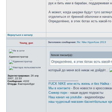
рук и бить ими в барабан, поддерживая 
А может, когда шнурки будут туго затяну
отделиться от бренной оболочки и начат
Определённо, в этих ботах есть какой-то
Вернуться к началу
Заголовок сообщения:
Re: Nike Hyperfuse 2013
Young_gun
fencer писал(а):
Администратор
Определённо, в этих ботах есть какой-
который до меня всё никак не дойдёт...
Зарегистрирован:
26 апр
2007, 22:33
_________________
Сообщения:
4102
FUCK NIKE или есть жизнь и без Найка
-
Откуда:
Екатеринбург
Мы в контакте
- Все новости о кроссовка
Сникер порн
- наши аудио подкасты
Наш канал на youtube
- видеообзоры
наш чудесный магазин баскетбольных кр