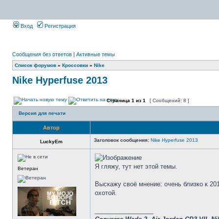
Вход
Регистрация
Сообщения без ответов
|
Активные темы
Список форумов
»
Кроссовки
»
Nike
Nike Hyperfuse 2013
Страница
1
из
1
[ Сообщений: 8 ]
Версия для печати
Автор
Заголовок сообщения:
Nike Hyperfuse 2013
LuckyEm
Я гляжу, тут нет этой темы.
Ветеран
Выскажу своё мнение: очень близко к 201
охотой.
_________________