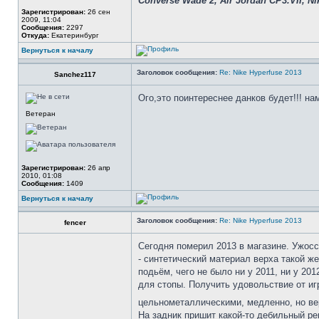
Converse Wade 2, Air Jordan CP3.VII, Nik
Зарегистрирован:
26 сен
2009, 11:04
Сообщения:
2297
Откуда:
Екатеринбург
Вернуться к началу
Заголовок сообщения:
Re: Nike Hyperfuse 2013
Sanchez117
Ого,это поинтереснее данков будет!!! на
Ветеран
Зарегистрирован:
26 апр
2010, 01:08
Сообщения:
1409
Вернуться к началу
Заголовок сообщения:
Re: Nike Hyperfuse 2013
fencer
Сегодня померил 2013 в магазине. Ужосс!
- синтетический материал верха такой же
подьём, чего не было ни у 2011, ни у 201
для стопы. Получить удовольствие от иг
цельнометаллическими, медленно, но в
На задник пришит какой-то дебильный ре