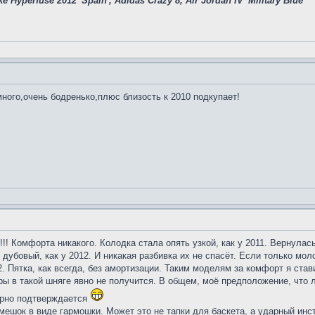
e Hyperfuse 2012 'Spain', Adidas Crazy 8, Air Jordan IV 'Military Blue'
много,очень бодренько,плюс близость к 2010 подкупает!
!! Комфорта никакого. Колодка стала опять узкой, как у 2011. Вернулас
 дубовый, как у 2012. И никакая разбивка их не спасёт. Если только мо
2. Пятка, как всегда, без амортизации. Таким моделям за комфорт я став
ры в такой шняге явно не получится. В общем, моё предположение, что л
ерно подтверждается
мешок в виде гармошки. Может это не тапки для баскета, а ударный ин