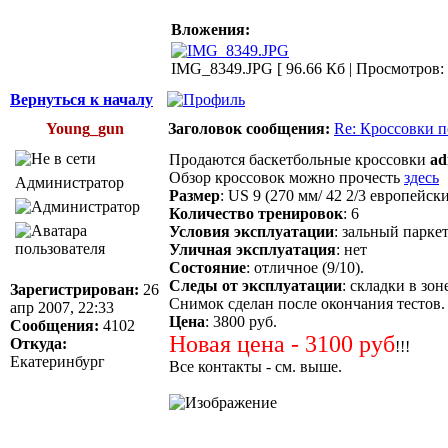
Вложения:
IMG_8349.JPG [ 96.66 Кб | Просмотров: 
Вернуться к началу
Young_gun
Заголовок сообщения:
Re: Кроссовки по
Продаются баскетбольные кроссовки
ad
Обзор кроссовок можно прочесть
здесь
Администратор
Размер
: US 9 (270 мм/ 42 2/3 европейски
Количество тренировок
: 6
Условия эксплуатации
: зальный парке
Уличная эксплуатация
: нет
Состояние
: отличное (9/10).
Следы от эксплуатации
: складки в зон
Зарегистрирован:
26
Снимок сделан после окончания тестов.
апр 2007, 22:33
Цена
: 3800 руб.
Сообщения:
4102
Новая цена - 3100 руб
Откуда:
!!!
Екатеринбург
Все контакты - см. выше.