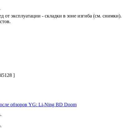
т
д от эксплуатации - складки в зоне изгиба (см. снимки).
стов.
45128 ]
после обзоров YG: Li-Ning BD Doom
m
.
.