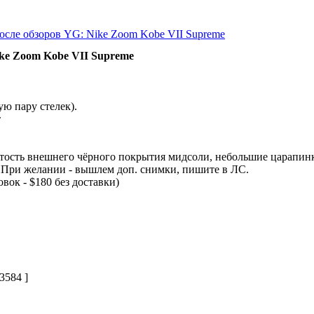
осле обзоров YG: Nike Zoom Kobe VII Supreme
ke Zoom Kobe VII Supreme
ую пару стелек).
т
ртость внешнего чёрного покрытия мидсоли, небольшие царапинк
. При желании - вышлем доп. снимки, пишите в ЛС.
вок - $180 без доставки)
3584 ]