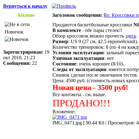
Вернуться к началу
kixzone
Заголовок сообщения:
Re: Кроссовки п
Продаются баскетбольные кроссовки
Ni
В комплекте
- обе пары стелек!!
Новичок
Обзор кроссовок можно прочесть
здесь
Размер
: US 9 (27 см, 42.5 европейский).
Количество тренировок: 8 (по 4 на кажд
Зарегистрирован:
19
Условия эксплуатации
: зальный парке
окт 2010, 21:23
Уличная эксплуатация
: нет
Сообщения:
22
Состояние
: очень хорошее (8/10).
Следы от эксплуатации
: имеется потё
Снимок сделан после окончания тестов
Цена: 4500 руб. (стоимость новых кроссо
Новая цена - 3500 руб!
Все контакты - см. выше.
ПРОДАНО!!!
Вложение:
IMG_0471.jpg [ 90.44 Кб | Просмотров: 4