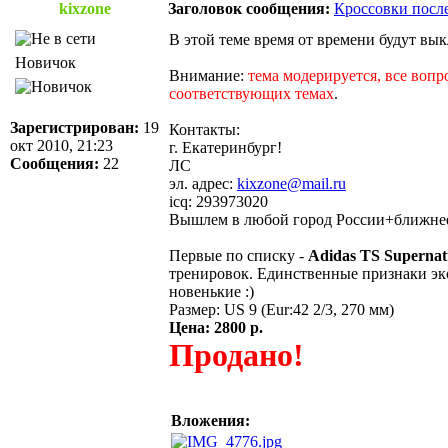
kixzone
Заголовок сообщения:
Кроссовки после
В этой теме время от времени будут вы
Новичок
Внимание:
тема модерируется, все вопр
соответствующих темах
.
Зарегистрирован:
19
Контакты:
окт 2010, 21:23
г. Екатеринбург!
Сообщения:
22
ЛС
эл. адрес:
kixzone@mail.ru
icq: 293973020
Вышлем в любой город России+ближнее 
Первые по списку -
Adidas TS Superna
тренировок. Единственные признаки экс
новенькие :)
Размер: US 9 (Eur:42 2/3, 270 мм)
Цена: 2800 р.
Продано!
Вложения: