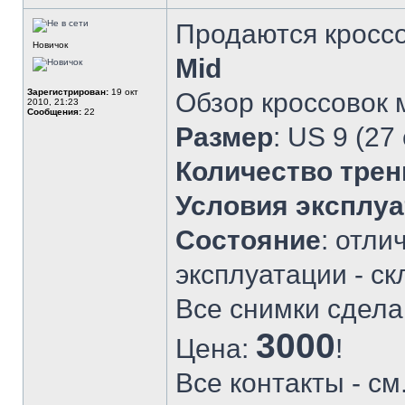
Продаются кросс
Новичок
Mid
Зарегистрирован:
19 окт
Обзор кроссовок
2010, 21:23
Сообщения:
22
Размер
: US 9 (27
Количество трен
Условия эксплу
Состояние
: отли
эксплуатации - ск
Все снимки сдела
3000
Цена:
!
Все контакты - см