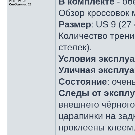
В комплекте
- об
2010, 21:23
Сообщения:
22
Обзор кроссовок
Размер
: US 9 (27
Количество тренир
стелек).
Условия эксплу
Уличная эксплуа
Состояние
: очен
Следы от экспл
внешнего чёрног
царапинки на зад
проклеены клеем