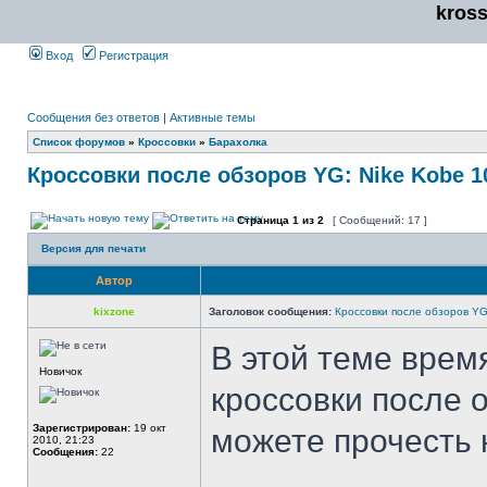
kros
Вход
Регистрация
Сообщения без ответов
|
Активные темы
Список форумов
»
Кроссовки
»
Барахолка
Кроссовки после обзоров YG: Nike Kobe 1
Страница
1
из
2
[ Сообщений: 17 ]
Версия для печати
Автор
kixzone
Заголовок сообщения:
Кроссовки после обзоров YG
В этой теме врем
Новичок
кроссовки после 
Зарегистрирован:
19 окт
можете прочесть 
2010, 21:23
Сообщения:
22