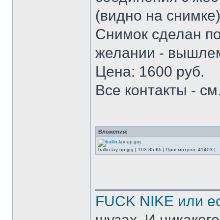
(видно на снимке)
Снимок сделан по
желании - вышлем
Цена: 1600 руб.
Все контакты - см
Вложения:
ballin-lay-up.jpg [ 103.85 Кб | Просмотров: 41403 ]
______________
FUCK NIKE или ес
шузах. И никакого