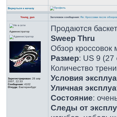
Вернуться к началу
Young_gun
Заголовок сообщения:
Re: Кроссовки после обзоров
Продаются баске
Администратор
Sweep Thru
Обзор кроссовок
Размер
: US 9 (27
Количество трени
Условия эксплу
Зарегистрирован:
26 апр
2007, 22:33
Сообщения:
4102
Уличная эксплуа
Откуда:
Екатеринбург
Состояние
: очен
Следы от экспл