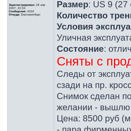
Размер
: US 9 (27
Зарегистрирован:
26 апр
2007, 22:33
Сообщения:
4102
Количество трен
Откуда:
Екатеринбург
Условия эксплу
Уличная эксплуат
Состояние
: отли
Сняты с про
Следы от эксплуа
сзади на пр. крос
Снимок сделан по
желании - вышлю 
Цена: 8500 руб (м
- пара фирменны