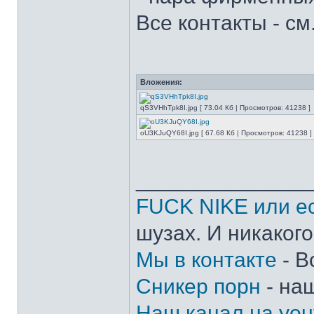
Все контакты - см
Вложения:
qS3VHhTpk8I.jpg [ 73.04 Кб | Просмотров: 41238 ]
oU3KJuQY68I.jpg [ 67.68 Кб | Просмотров: 41238 ]
______________
FUCK NIKE или ес
шузах. И никакого
Мы в контакте
- В
Сникер порн
- на
Наш канал на you