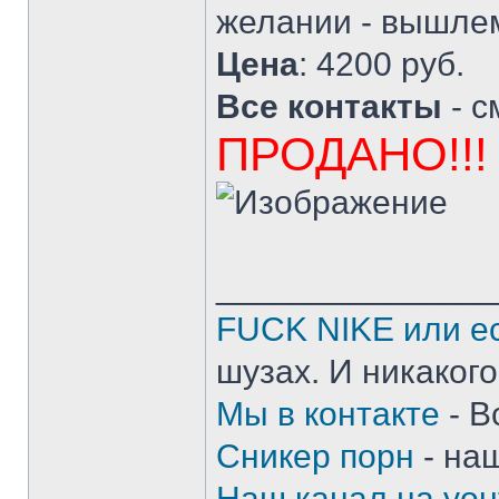
желании - вышлем
Цена
: 4200 руб.
Все контакты
- с
ПРОДАНО!!!
______________
FUCK NIKE или ес
шузах. И никакого
Мы в контакте
- В
Сникер порн
- на
Наш канал на you