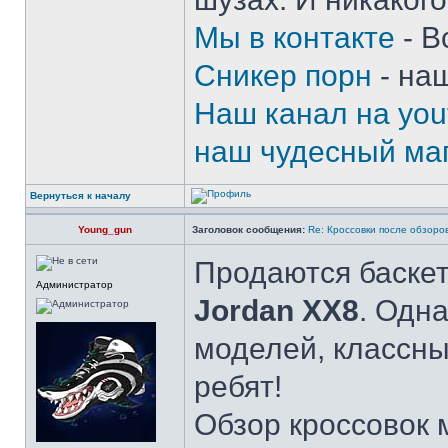
Мы в контакте
- В
Сникер порн
- на
Наш канал на you
наш чудесный маг
Вернуться к началу
Young_gun
Заголовок сообщения:
Re: Кроссовки после обзоров
Продаются баске
Администратор
Jordan XX8
. Одн
моделей, классн
ребят!
Обзор кроссовок