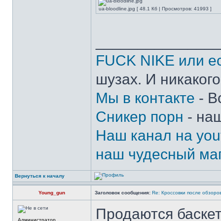
ua-bloodline.jpg [ 48.1 Кб | Просмотров: 41993 ]
______________
FUCK NIKE или ес
шузах. И никакого
Мы в контакте
- В
Сникер порн
- на
Наш канал на you
наш чудесный маг
Вернуться к началу
Young_gun
Заголовок сообщения:
Re: Кроссовки после обзоров 
Продаются баске
Администратор