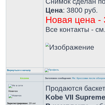
Снимок сделан по
Цена
: 3800 руб.
Новая цена -
Все контакты - см
Вернуться к началу
kixzone
Заголовок сообщения:
Re: Кроссовки после обзоро
Продаются баске
Новичок
Kobe VII Suprem
Зарегистрирован:
19 окт