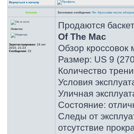
Вернуться к началу
kixzone
Заголовок сообщения:
Re: Кроссовки после обзоро
Продаются баске
Новичок
Of The Mac
Зарегистрирован:
19 окт
Обзор кроссовок
2010, 21:23
Сообщения:
22
Размер: US 9 (270
Количество трени
Условия эксплуат
Уличная эксплуат
Состояние: отличн
Следы от эксплуат
отсутствие прок