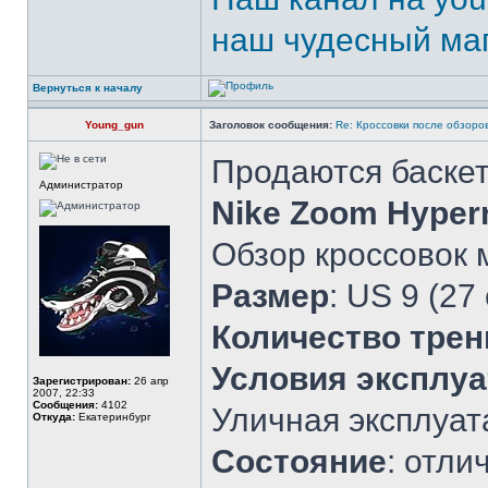
наш чудесный маг
Вернуться к началу
Young_gun
Заголовок сообщения:
Re: Кроссовки после обзоров
Продаются баске
Администратор
Nike Zoom Hyper
Обзор кроссовок
Размер
: US 9 (27
Количество трен
Условия эксплу
Зарегистрирован:
26 апр
2007, 22:33
Сообщения:
4102
Уличная эксплуат
Откуда:
Екатеринбург
Состояние
: отли