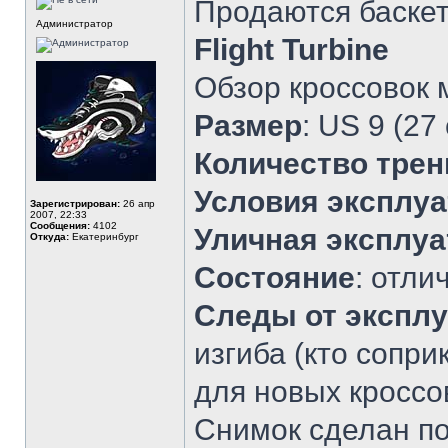
Продаются баске
Администратор
Flight Turbine
Обзор кроссовок
Размер
: US 9 (27
Количество трен
Условия эксплу
Зарегистрирован:
26 апр
2007, 22:33
Сообщения:
4102
Уличная эксплуа
Откуда:
Екатеринбург
Состояние
: отли
Следы от экспл
изгиба (кто сопри
для новых кроссо
Снимок сделан по