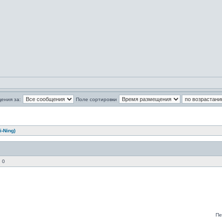
ения за:
Поле сортировки
-Ning)
 0
Пе