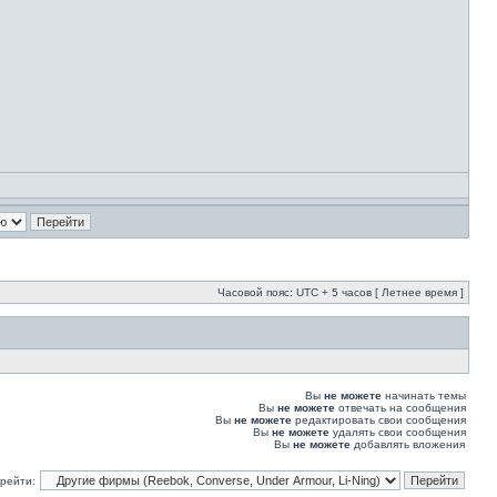
Часовой пояс: UTC + 5 часов [ Летнее время ]
Вы
не можете
начинать темы
Вы
не можете
отвечать на сообщения
Вы
не можете
редактировать свои сообщения
Вы
не можете
удалять свои сообщения
Вы
не можете
добавлять вложения
рейти: