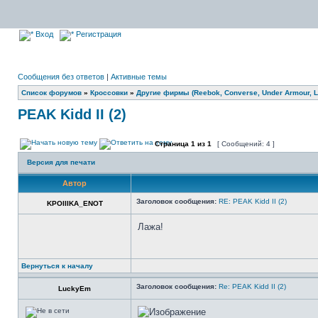
Вход
Регистрация
Сообщения без ответов
|
Активные темы
Список форумов
»
Кроссовки
»
Другие фирмы (Reebok, Converse, Under Armour, Li
PEAK Kidd II (2)
Страница
1
из
1
[ Сообщений: 4 ]
Версия для печати
Автор
Заголовок сообщения:
RE: PEAK Kidd II (2)
KPOIIIKA_ENOT
Лажа!
Вернуться к началу
Заголовок сообщения:
Re: PEAK Kidd II (2)
LuckyEm