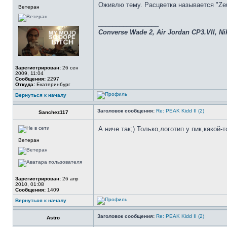
Оживлю тему. Расцветка называется "Ze
Ветеран
_________________
Converse Wade 2, Air Jordan CP3.VII, Nik
Зарегистрирован:
26 сен
2009, 11:04
Сообщения:
2297
Откуда:
Екатеринбург
Вернуться к началу
Заголовок сообщения:
Re: PEAK Kidd II (2)
Sanchez117
А ниче так;) Только,логотип у пик,какой
Ветеран
Зарегистрирован:
26 апр
2010, 01:08
Сообщения:
1409
Вернуться к началу
Заголовок сообщения:
Re: PEAK Kidd II (2)
Astro