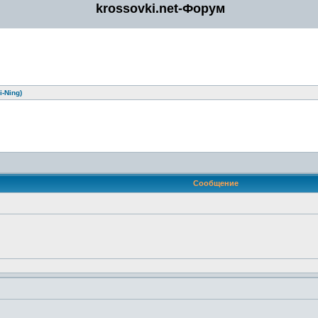
krossovki.net-Форум
-Ning)
Сообщение