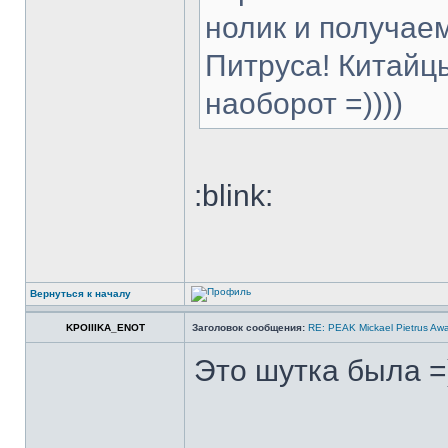
нолик и получаем
Питруса! Китайц
наоборот =))))
:blink:
Вернуться к началу
KPOIIIKA_ENOT
Заголовок сообщения:
RE: PEAK Mickael Pietrus Aw
Это шутка была =