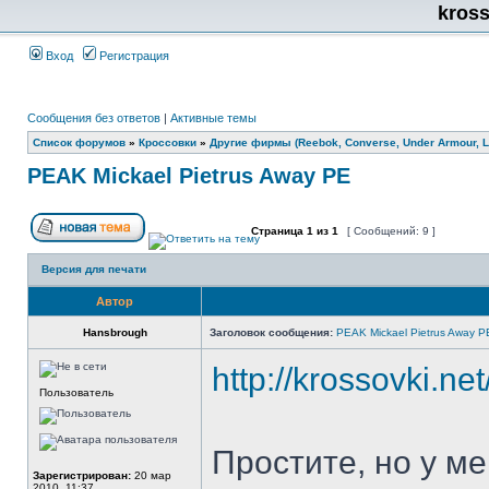
kros
Вход
Регистрация
Сообщения без ответов
|
Активные темы
Список форумов
»
Кроссовки
»
Другие фирмы (Reebok, Converse, Under Armour, Li
PEAK Mickael Pietrus Away PE
Страница
1
из
1
[ Сообщений: 9 ]
Версия для печати
Автор
Hansbrough
Заголовок сообщения:
PEAK Mickael Pietrus Away P
http://krossovki.n
Пользователь
Простите, но у м
Зарегистрирован:
20 мар
2010, 11:37