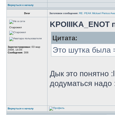
Вернуться к началу
Dvor
Заголовок сообщения:
RE: PEAK Mickael Pietrus Aw
KPOIIIKA_ENOT п
Старожил
Цитата:
Зарегистрирован:
03 мар
Это шутка была 
2009, 14:05
Сообщения:
306
Дык это понятно :
додуматься надо :s
Вернуться к началу