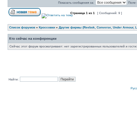
Показать сообщения за:
Поле 
Страница
1
из
1
[ Сообщений: 9 ]
Список форумов
»
Кроссовки
»
Другие фирмы (Reebok, Converse, Under Armour, Li
Кто сейчас на конференции
Сейчас этот форум просматривают: нет зарегистрированных пользователей и гости:
Найти:
Рус