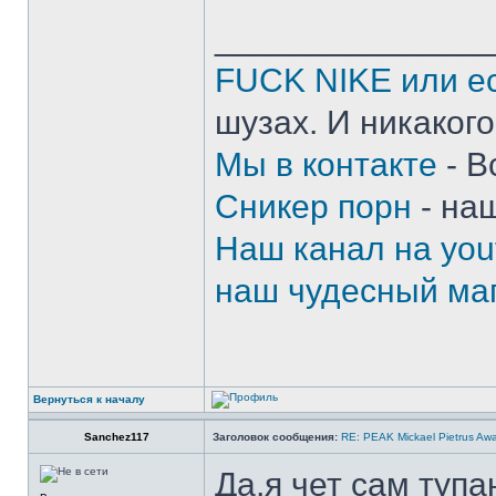
______________
FUCK NIKE или ес
шузах. И никакого
Мы в контакте
- В
Сникер порн
- на
Наш канал на you
наш чудесный маг
Вернуться к началу
Sanchez117
Заголовок сообщения:
RE: PEAK Mickael Pietrus Aw
Да,я чет сам тупа