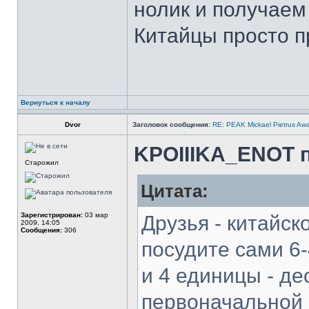
нолик и получаем 
Китайцы просто пр
Вернуться к началу
Dvor
Заголовок сообщения:
RE: PEAK Mickael Pietrus Aw
KPOIIIKA_ENOT п
Старожил
Цитата:
Зарегистрирован:
03 мар
Друзья - китайск
2009, 14:05
Сообщения:
306
посудите сами 6-
и 4 единицы - де
первоначальной 