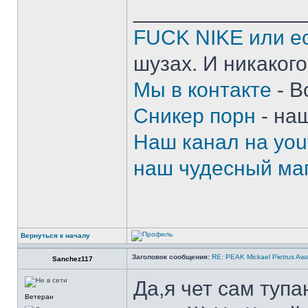
______________
FUCK NIKE или ес
шузах. И никакого
Мы в контакте
- В
Сникер порн
- на
Наш канал на you
наш чудесный маг
Вернуться к началу
Заголовок сообщения:
RE: PEAK Mickael Pietrus Aw
Sanchez117
Да,я чет сам тупа
Ветеран