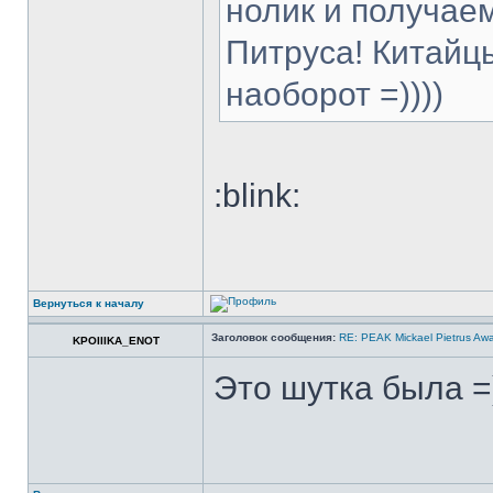
нолик и получаем
Питруса! Китайц
наоборот =))))
:blink:
Вернуться к началу
Заголовок сообщения:
RE: PEAK Mickael Pietrus Aw
KPOIIIKA_ENOT
Это шутка была =