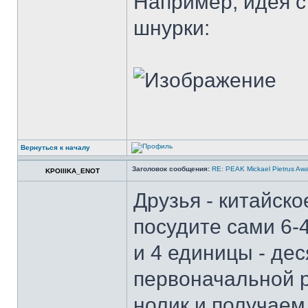
Например, идея с
шнурки:
Вернуться к началу
Заголовок сообщения:
RE: PEAK Mickael Pietrus Aw
KPOIIIKA_ENOT
Друзья - китайск
посудите сами 6-
и 4 единицы - дес
первоначальной 
нолик и получаем 