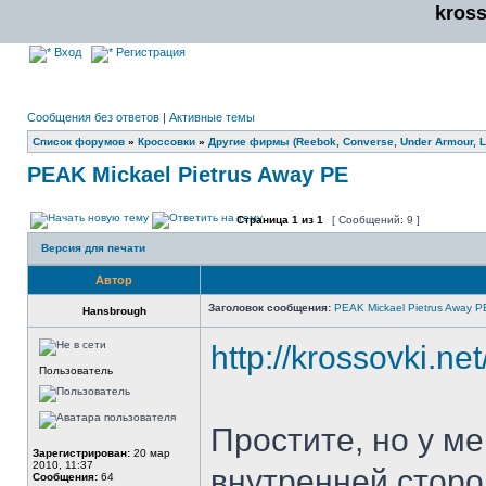
kros
Вход
Регистрация
Сообщения без ответов
|
Активные темы
Список форумов
»
Кроссовки
»
Другие фирмы (Reebok, Converse, Under Armour, Li
PEAK Mickael Pietrus Away PE
Страница
1
из
1
[ Сообщений: 9 ]
Версия для печати
Автор
Заголовок сообщения:
PEAK Mickael Pietrus Away P
Hansbrough
http://krossovki.n
Пользователь
Простите, но у м
Зарегистрирован:
20 мар
2010, 11:37
внутренней сторо
Сообщения:
64