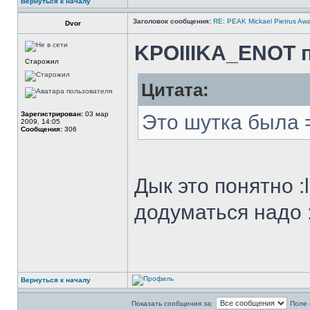
Вернуться к началу
Заголовок сообщения:
RE: PEAK Mickael Pietrus Aw
Dvor
KPOIIIKA_ENOT п
Старожил
Цитата:
Зарегистрирован:
03 мар
Это шутка была 
2009, 14:05
Сообщения:
306
Дык это понятно :
додуматься надо :s
Вернуться к началу
Показать сообщения за:
Поле 