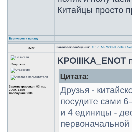
Китайцы просто пр
Вернуться к началу
Заголовок сообщения:
RE: PEAK Mickael Pietrus Aw
Dvor
KPOIIIKA_ENOT п
Старожил
Цитата:
Зарегистрирован:
03 мар
Друзья - китайск
2009, 14:05
Сообщения:
306
посудите сами 6-
и 4 единицы - де
первоначальной 