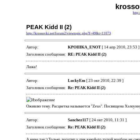
krosso
http
PEAK Kidd II (2)
http://krossovki.net/forum2/viewtopic.php?f=49&t=11073
Автор:
KPOIIIKA_ENOT
[ 14 апр 2010, 23:53 ]
Заголовок сообщения:
RE: PEAK Kidd II (2)
Лажа!
Автор:
LuckyEm
[ 23 окт 2010, 22:39 ]
Заголовок сообщения:
Re: PEAK Kidd II (2)
Оживлю тему. Расцветка называется "Zeus". Посвящена Хэлоуин
Автор:
Sanchez117
[ 24 окт 2010, 11:31 ]
Заголовок сообщения:
Re: PEAK Kidd II (2)
А ниче так;) Только,логотип у пик,какой-то тупой,вообще не см