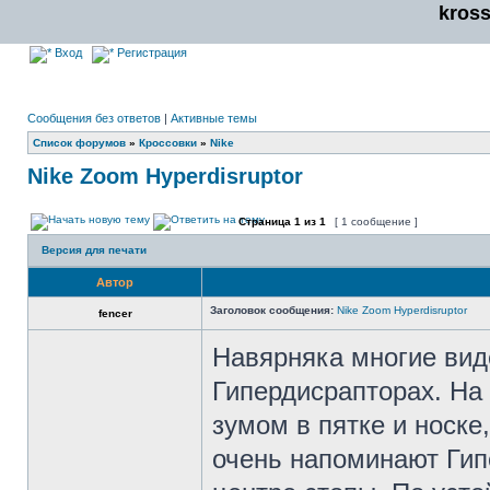
kros
Вход
Регистрация
Сообщения без ответов
|
Активные темы
Список форумов
»
Кроссовки
»
Nike
Nike Zoom Hyperdisruptor
Страница
1
из
1
[ 1 сообщение ]
Версия для печати
Автор
Заголовок сообщения:
Nike Zoom Hyperdisruptor
fencer
Навярняка многие вид
Гипердисрапторах. На 
зумом в пятке и носке
очень напоминают Гипе