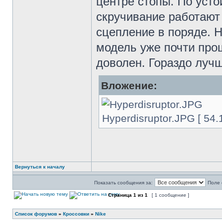
центре стопы. По усто
скручивание работают
сцепление в поряде. Н
модель уже почти прош
доволен. Гораздо луч
Вложение:
Hyperdisruptor.JPG [ 54.
Вернуться к началу
Показать сообщения за:
Поле 
Страница
1
из
1
[ 1 сообщение ]
Список форумов
»
Кроссовки
»
Nike