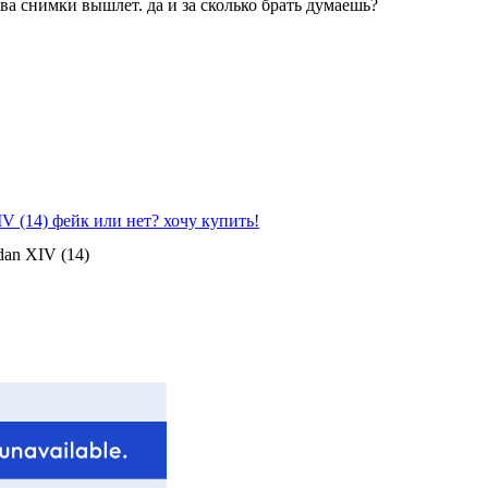
ва снимки вышлет. да и за сколько брать думаешь?
IV (14) фейк или нет? хочу купить!
dan XIV (14)