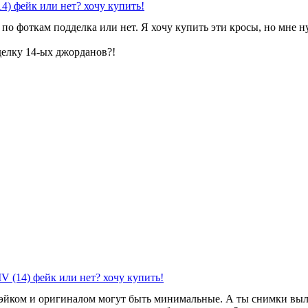
14) фейк или нет? хочу купить!
 по фоткам подделка или нет. Я хочу купить эти кросы, но мне 
делку 14-ых джорданов?!
IV (14) фейк или нет? хочу купить!
фэйком и оригиналом могут быть минимальные. А ты снимки выл