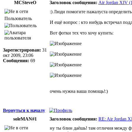
MCSteveO
Заголовок сообщения:
Air Jordan XIV (
:) Люди помогите пажалуста определить
Пользователь
И ещё вопрос : кто нибудь встречал под
Вот фотки тех что хочу купить:
Зарегистрирован:
31
окт 2009, 23:06
Сообщения:
69
очень нужна ваша помощь!:)
Вернуться к началу
soleMAN#1
Заголовок сообщения:
RE: Air Jordan X
ну ты блин даёшь! там отличия между 