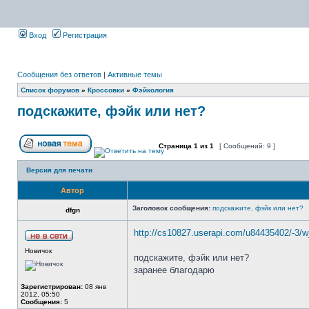
Вход
Регистрация
Сообщения без ответов
|
Активные темы
Список форумов
»
Кроссовки
»
Фэйкология
подскажите, фэйк или нет?
Страница
1
из
1
[ Сообщений: 9 ]
Версия для печати
Автор
Заголовок сообщения:
подскажите, фэйк или нет?
dfgn
http://cs10827.userapi.com/u84435402/-3/
Новичок
подскажите, фэйк или нет?
заранее благодарю
Зарегистрирован:
08 янв
2012, 05:50
Сообщения:
5