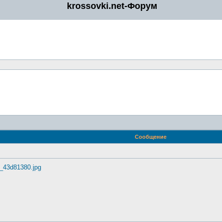
krossovki.net-Форум
Сообщение
w_43d81380.jpg