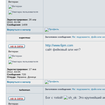
Ветеран
Зарегистрирован:
26 апр
2010, 01:08
Сообщения:
1409
Вернуться к началу
Заголовок сообщения:
Re: подскажите, фэйк или н
supermaz
http://www.6pm.com
сайт фейковый али нет?
Ветеран
Зарегистрирован:
17 янв
2012, 03:05
Сообщения:
720
Откуда:
Украина. Донецк
Вернуться к началу
Заголовок сообщения:
Re: подскажите, фэйк или н
turboman
Бог с тобой!
Это крупнейший ам
Ветеран