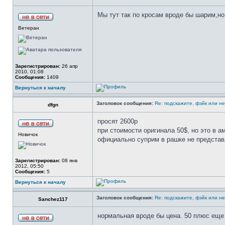
Мы тут так по кросам вроде бы шарим,но 
Ветеран
Зарегистрирован:
26 апр
2010, 01:08
Сообщения:
1409
Вернуться к началу
Заголовок сообщения:
Re: подскажите, фэйк или н
dfgn
просят 2600р
при стоимости оригинала 50$, но это в а
Новичок
официально суприм в рашке не предста
Зарегистрирован:
08 янв
2012, 05:50
Сообщения:
5
Вернуться к началу
Заголовок сообщения:
Re: подскажите, фэйк или н
Sanchez117
нормальная вроде бы цена. 50 плюс еще 