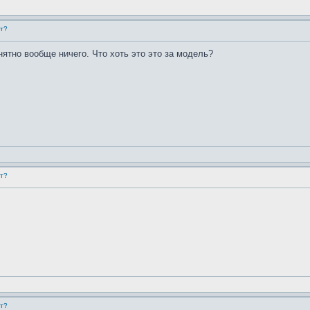
ет?
онятно вообще ничего. Что хоть это это за модель?
ет?
ет?