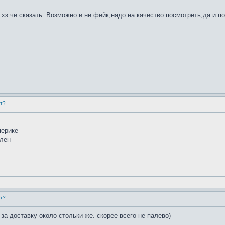
хз че сказать. Возможно и не фейк,надо на качество посмотреть,да и по
ет?
мерике
влен
ет?
за доставку около стольки же. скорее всего не палево)