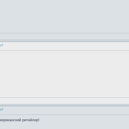
ет?
ет?
ериканский ритейлер!