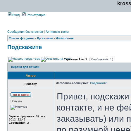
kros
Вход
Регистрация
Сообщения без ответов
|
Активные темы
Список форумов
»
Кроссовки
»
Фэйкология
Подскажите
Страница
1
из
1
[ Сообщений: 6 ]
Версия для печати
Автор
Заголовок сообщения:
Подскажите
Fedosey
Привет, подскажит
Новичок
контакте, и не фе
заказывать) или 
Зарегистрирован:
07 янв
2012, 22:42
Сообщения:
2
по разумной цене