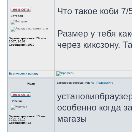
Что такое коби 7/
Ветеран
Размер у тебя ка
Зарегистрирован:
26 ноя
2007, 16:09
через киксзону. Т
Сообщения:
1910
Вернуться к началу
Заголовок сообщения:
Re: Подскажите
Иван
установивбраузер
Новичок
особенно когда з
магазы
Зарегистрирован:
13 янв
2012, 01:15
Сообщения:
13