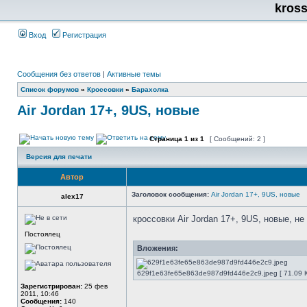
kros
Вход
Регистрация
Сообщения без ответов
|
Активные темы
Список форумов
»
Кроссовки
»
Барахолка
Air Jordan 17+, 9US, новые
Страница
1
из
1
[ Сообщений: 2 ]
Версия для печати
Автор
Заголовок сообщения:
Air Jordan 17+, 9US, новые
alex17
кроссовки Air Jordan 17+, 9US, новые, н
Постоялец
Вложения:
629f1e63fe65e863de987d9fd446e2c9.jpeg [ 71.09 К
Зарегистрирован:
25 фев
2011, 10:46
Сообщения:
140