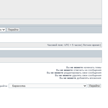
Часовой пояс: UTC + 5 часов [ Летнее время ]
Вы
не можете
начинать темы
Вы
не можете
отвечать на сообщения
Вы
не можете
редактировать свои сообщения
Вы
не можете
удалять свои сообщения
Вы
не можете
добавлять вложения
рейти: