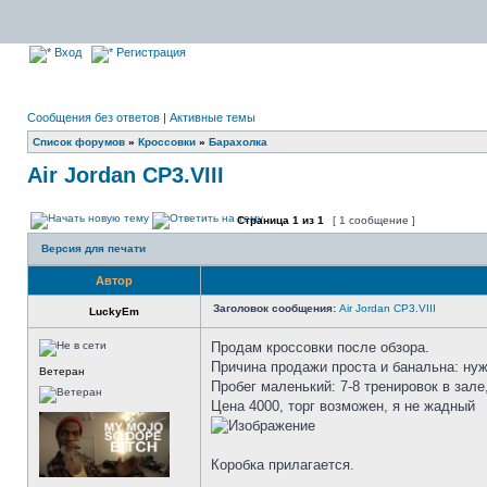
Вход
Регистрация
Сообщения без ответов
|
Активные темы
Список форумов
»
Кроссовки
»
Барахолка
Air Jordan CP3.VIII
Страница
1
из
1
[ 1 сообщение ]
Версия для печати
Автор
Заголовок сообщения:
Air Jordan CP3.VIII
LuckyEm
Продам кроссовки после обзора.
Причина продажи проста и банальна: нуж
Ветеран
Пробег маленький: 7-8 тренировок в зале
Цена 4000, торг возможен, я не жадный
Коробка прилагается.