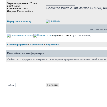
Зарегистрирован:
26 сен
_________________
2009, 11:04
Converse Wade 2, Air Jordan CP3.VII, Nik
Сообщения:
2297
Откуда:
Екатеринбург
Вернуться к началу
Показать сообщ
Страница
1
из
1
[ 1 сообщение ]
Список форумов
»
Кроссовки
»
Барахолка
Кто сейчас на конференции
Сейчас этот форум просматривают: нет зарегистрированных пользователей и гости:
Найти: