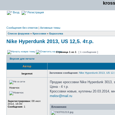
kros
Вход
Регистрация
Сообщения без ответов
|
Активные темы
Список форумов
»
Кроссовки
»
Барахолка
Nike Hyperdunk 2013, US 12,5. 4т.р.
Страница
1
из
1
[ 1 сообщение ]
Версия для печати
Автор
Заголовок сообщения:
Nike Hyperdunk 2013, US 12,5
begemot
Продаю кроссовки Nike Hyperdunk 3013, 
Цена - 4 т.р.
Новичок
Кроссовки новые, куплены 20.03.2014, м
melov@mail.ru
Зарегистрирован:
08 июл
2014, 16:00
Сообщения:
1
Вложения: