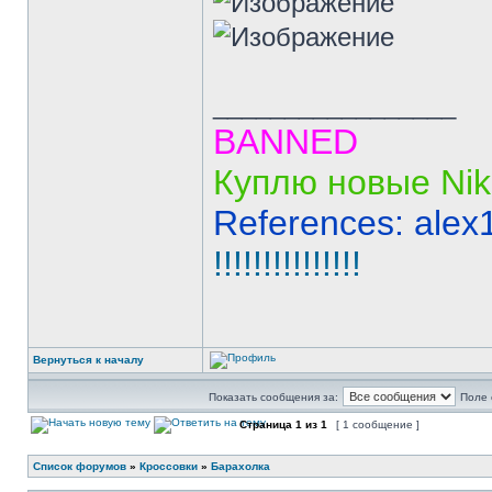
_________________
BANNED
Куплю новые Nik
References: alex
!!!!!!!!!!!!!!!
Вернуться к началу
Показать сообщения за:
Поле 
Страница
1
из
1
[ 1 сообщение ]
Список форумов
»
Кроссовки
»
Барахолка