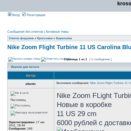
kros
Вход
Регистрация
Сообщения без ответов
|
Активные темы
Список форумов
»
Кроссовки
»
Барахолка
Nike Zoom Flight Turbine 11 US Carolina Bl
Страница
1
из
1
[ 1 сообщение ]
Версия для печати
Автор
Заголовок сообщения:
Nike Zoom Flight Turbine 11 U
atlantic
Nike Zoom FLight Turbi
Постоялец
Новые в коробке
11 US 29 cm
6000 рублей с доставк
Зарегистрирован:
17 авг
2011, 18:46
Сообщения:
189