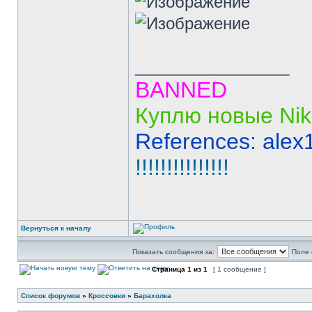
_________________
BANNED
Куплю новые Nik
References: alex
!!!!!!!!!!!!!!!
Вернуться к началу
Показать сообщения за:
Поле 
Страница
1
из
1
[ 1 сообщение ]
Список форумов
»
Кроссовки
»
Барахолка