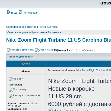
kros
Вход
Регистрация
Сообщения без ответов
|
Активные темы
Список форумов
»
Кроссовки
»
Барахолка
Nike Zoom Flight Turbine 11 US Carolina Bl
Страница
1
из
1
[ 1 сообщение ]
Версия для печати
Автор
Заголовок сообщения:
Nike Zoom Flight Turbine 11 U
atlantic
Nike Zoom FLight Turbi
Постоялец
Новые в коробке
11 US 29 cm
6000 рублей с доставк
Зарегистрирован:
17 авг
2011, 18:46
Сообщения:
189