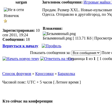
sargan
Заголовок сообщения:
Игровые майки 
Продам. Размер XXL. Новые-нульсовые(т
Одесса. Отправлю в другойгород, по У
Новичок
Вложения:
Зарегистрирован:
10
сен 2011, 19:24
Безымянный.png [ 113.71 Кб | Просмотро
Сообщения:
18
Вернуться к началу
Показать сообщения за:
Поле 
Страница
1
из
1
[ 1 сооб
Список форумов
»
Кроссовки
»
Барахолка
Часовой пояс: UTC + 5 часов [ Летнее время ]
Кто сейчас на конференции