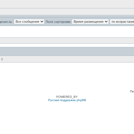
ения за:
Поле сортировки
 1
Пе
POWERED_BY
Русская поддержка phpBB