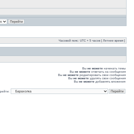
Часовой пояс: UTC + 5 часов [ Летнее время ]
Вы
не можете
начинать темы
Вы
не можете
отвечать на сообщения
Вы
не можете
редактировать свои сообщения
Вы
не можете
удалять свои сообщения
Вы
не можете
добавлять вложения
рейти: