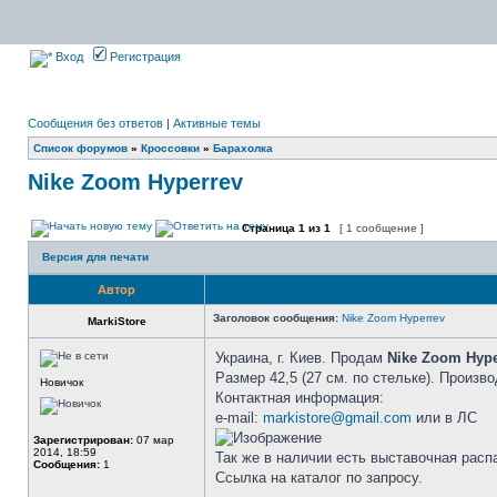
Вход
Регистрация
Сообщения без ответов
|
Активные темы
Список форумов
»
Кроссовки
»
Барахолка
Nike Zoom Hyperrev
Страница
1
из
1
[ 1 сообщение ]
Версия для печати
Автор
Заголовок сообщения:
Nike Zoom Hyperrev
MarkiStore
Украина, г. Киев. Продам
Nike Zoom Hype
Размер 42,5 (27 см. по стельке). Произв
Новичок
Контактная информация:
e-mail:
markistore@gmail.com
или в ЛС
Зарегистрирован:
07 мар
2014, 18:59
Так же в наличии есть выставочная распа
Сообщения:
1
Ссылка на каталог по запросу.