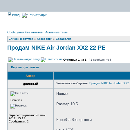
Вход
Регистрация
Сообщения без ответов
|
Активные темы
Список форумов
»
Кроссовки
»
Барахолка
Продам NIKE Air Jordan XX2 22 PE
Страница
1
из
1
[ 1 сообщение ]
Версия для печати
Автор
Заголовок сообщения:
Продам NIKE Air Jordan XX2
ДЛИННЫЙ
Новые.
Новичок
Размер 10.5.
Зарегистрирован:
26 май
2012, 15:12
Коробка без крышки.
Сообщения:
2