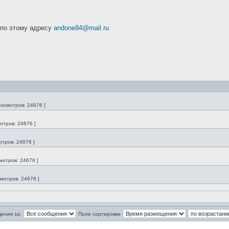
 по этому адресу
andone84@mail.ru
росмотров: 24676 ]
отров: 24676 ]
отров: 24676 ]
мотров: 24676 ]
смотров: 24676 ]
ения за:
Поле сортировки