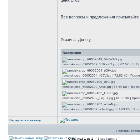
цена 170$
Все вопросы и предложения присылайте
Украина .Донецк.
Вложения:
ramdisk-crop_69052649_VNZeXG.jpg [ 62.57 Кб | П
ramdisk-crop_69052564_tC9V.jpg [ 72.83 Кб | Просм
ramdisk-crop_69052490_0lAx.jpg [ 66.69 Кб | Просм
ramdisk-crop_69052432_GquU.jpg [ 61.08 Кб | Прос
ramdisk-crop_69050707_aJznN.jpg [ 61.63 Кб | Про
Вернуться к началу
Показать сообщ
Страница
1
из
1
[ 1 сообщение ]