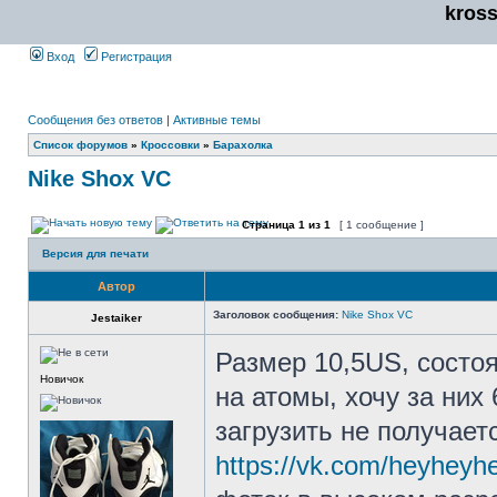
kros
Вход
Регистрация
Сообщения без ответов
|
Активные темы
Список форумов
»
Кроссовки
»
Барахолка
Nike Shox VC
Страница
1
из
1
[ 1 сообщение ]
Версия для печати
Автор
Заголовок сообщения:
Nike Shox VC
Jestaiker
Размер 10,5US, состоя
Новичок
на атомы, хочу за них
загрузить не получает
https://vk.com/heyheyh