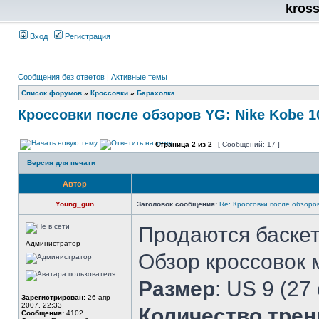
kros
Вход
Регистрация
Сообщения без ответов
|
Активные темы
Список форумов
»
Кроссовки
»
Барахолка
Кроссовки после обзоров YG: Nike Kobe 1
Страница
2
из
2
[ Сообщений: 17 ]
Версия для печати
Автор
Young_gun
Заголовок сообщения:
Re: Кроссовки после обзоро
Продаются баске
Администратор
Обзор кроссовок
Размер
: US 9 (27
Зарегистрирован:
26 апр
2007, 22:33
Количество трен
Сообщения:
4102