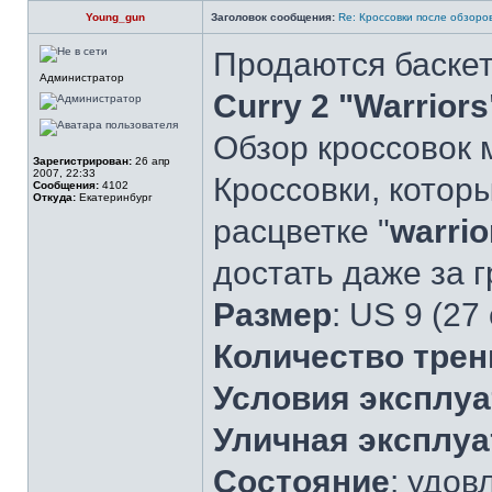
Young_gun
Заголовок сообщения:
Re: Кроссовки после обзоров
Продаются баске
Администратор
Curry 2 "Warriors
Обзор кроссовок
Зарегистрирован:
26 апр
2007, 22:33
Кроссовки, котор
Сообщения:
4102
Откуда:
Екатеринбург
расцветке "
warrio
достать даже за 
Размер
: US 9 (27
Количество трен
Условия эксплу
Уличная эксплуа
Состояние
: удов