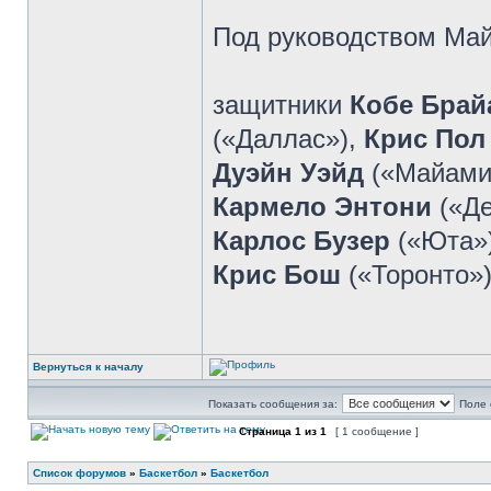
Под руководством Май
защитники
Кобе Брай
(«Даллас»),
Крис По
Дуэйн Уэйд
(«Майами
Кармело Энтони
(«Д
Карлос Бузер
(«Юта»
Крис Бош
(«Торонто»
Вернуться к началу
Показать сообщения за:
Поле 
Страница
1
из
1
[ 1 сообщение ]
Список форумов
»
Баскетбол
»
Баскетбол