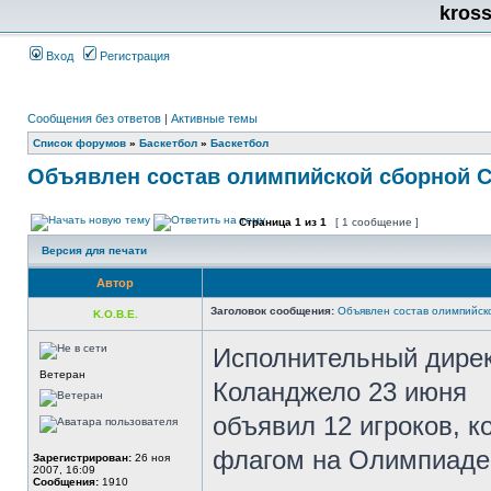
kros
Вход
Регистрация
Сообщения без ответов
|
Активные темы
Список форумов
»
Баскетбол
»
Баскетбол
Объявлен состав олимпийской сборной 
Страница
1
из
1
[ 1 сообщение ]
Версия для печати
Автор
Заголовок сообщения:
Объявлен состав олимпийс
K.O.B.E.
Исполнительный дире
Ветеран
Коланджело 23 июня
объявил 12 игроков, к
флагом на Олимпиаде
Зарегистрирован:
26 ноя
2007, 16:09
Сообщения:
1910