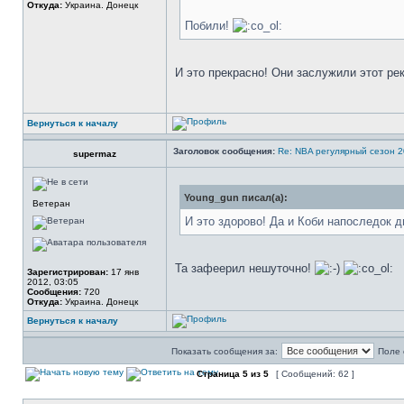
Откуда:
Украина. Донецк
Побили!
И это прекрасно! Они заслужили этот ре
Вернуться к началу
Заголовок сообщения:
Re: NBA регулярный сезон 2
supermaz
Young_gun писал(а):
Ветеран
И это здорово! Да и Коби напоследок 
Та зафеерил нешуточно!
Зарегистрирован:
17 янв
2012, 03:05
Сообщения:
720
Откуда:
Украина. Донецк
Вернуться к началу
Показать сообщения за:
Поле 
Страница
5
из
5
[ Сообщений: 62 ]