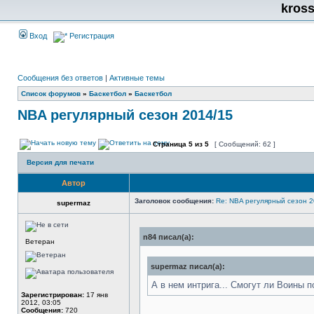
kros
Вход
Регистрация
Сообщения без ответов
|
Активные темы
Список форумов
»
Баскетбол
»
Баскетбол
NBA регулярный сезон 2014/15
Страница
5
из
5
[ Сообщений: 62 ]
Версия для печати
Автор
Заголовок сообщения:
Re: NBA регулярный сезон 2
supermaz
n84 писал(а):
Ветеран
supermaz писал(а):
А в нем интрига... Смогут ли Воины 
Зарегистрирован:
17 янв
2012, 03:05
Сообщения:
720