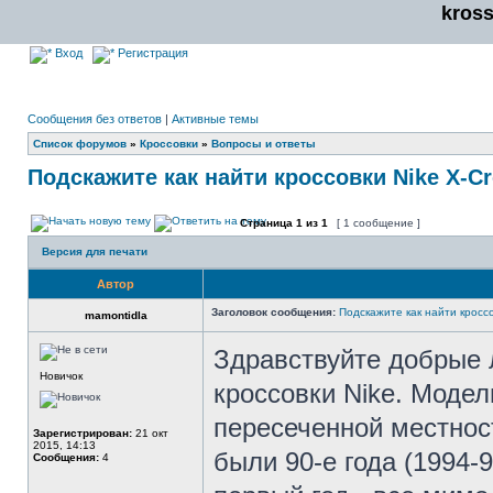
kros
Вход
Регистрация
Сообщения без ответов
|
Активные темы
Список форумов
»
Кроссовки
»
Вопросы и ответы
Подскажите как найти кроссовки Nike X-C
Страница
1
из
1
[ 1 сообщение ]
Версия для печати
Автор
Заголовок сообщения:
Подскажите как найти кроссо
mamontidla
Здравствуйте добрые 
Новичок
кроссовки Nike. Модел
пересеченной местност
Зарегистрирован:
21 окт
2015, 14:13
были 90-е года (1994-
Сообщения:
4