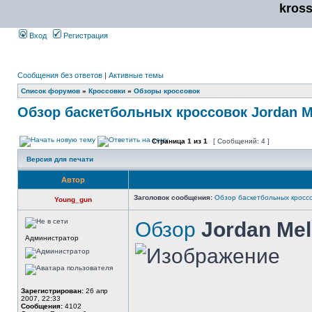
kros
Вход
Регистрация
Сообщения без ответов
|
Активные темы
Список форумов
»
Кроссовки
»
Обзоры кроссовок
Обзор баскетбольных кроссовок Jordan M
Страница
1
из
1
[ Сообщений: 4 ]
Версия для печати
Автор
Заголовок сообщения:
Обзор баскетбольных кроссо
Young_gun
Обзор
Jordan Me
Администратор
Зарегистрирован:
26 апр
2007, 22:33
______________
Сообщения:
4102