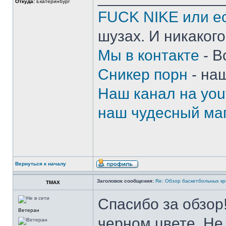
Откуда:
Екатеринбург
FUCK NIKE или ес
шузах. И никакого
Мы в контакте
- В
Сникер порн
- на
Наш канал на you
наш чудесный маг
Вернуться к началу
Заголовок сообщения:
Re: Обзор баскетбольных кр
TMAX
Спасибо за обзор!
Ветеран
черном цвете. Не