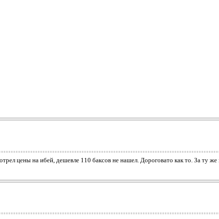
трел цены на ибей, дешевле 110 баксов не нашел. Дороговато как то. За ту ж