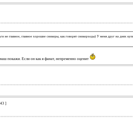
ьги не главное, главное хорошие сникеры, как говорят сникерхеды) У меня друг на днях купи
наш покажи. Если он как я фанат, непременно оценит
43 ]