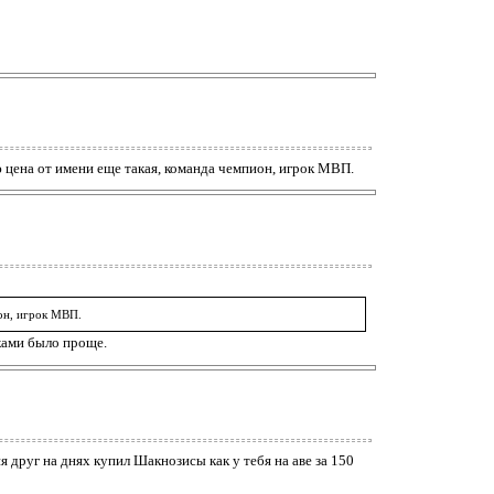
аю цена от имени еще такая, команда чемпион, игрок МВП.
ион, игрок МВП.
тками было проще.
я друг на днях купил Шакнозисы как у тебя на аве за 150