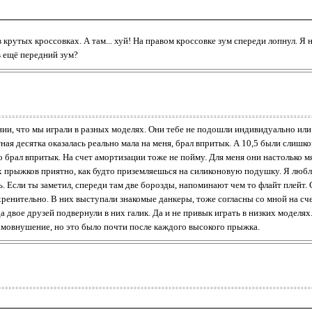
 крутых кроссовках. А там... хуй! На правом кроссовке зум спереди лопнул. Я н
в ещё передний зум?
ии, что мы играли в разных моделях. Они тебе не подошли индивидуально или 
тная десятка оказалась реально мала на меня, брал впритык. А 10,5 были слишко
 брал впритык. На счет амортизации тоже не пойму. Для меня они настолько 
х прыжков приятно, как будто приземляешься на силиконовую подушку. Я люблю
ать. Если ты заметил, спереди там две борозды, напоминают чем то флайт плейт.
хренительно. В них выступали знакомые данкеры, тоже согласны со мной на сч
да двое друзей подвернули в них галик. Да и не привык играть в низких моделях
амовнушение, но это было почти после каждого высокого прыжка.