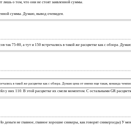
т лишь о том, что они не стоят заявленной суммы.
ленной суммы. Думаю, вывод очевиден.
ов так 75-80, а тут и 150 встречались в такой же расцветке как с обзора. Дум
тречались в такой же расцветке как с обзора. Думаю цена от имени еще такая, команда чемп
итейл у них 110. В этой расцветке их смели моментом. С остальными GR расцве
 Но деньги не главное, главное хорошие сникеры, как говорят сникерхеды) У мен