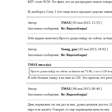
KD7 стоят $150. Тот факт, что их распродают вовсю говори
И, наоборот, Curry 1 low чаще всего продают дороже заяв
Автор:
TMAX
[ 05 ноя 2015, 15:55 ]
Заголовок сообщения:
Re: Видеообзоры!
Тебе виднее конечно) Просто думал найду их сейчас за бакс
Автор:
Young_gun
[ 05 ноя 2015, 18:02 ]
Заголовок сообщения:
Re: Видеообзоры!
TMAX писал(а):
Просто думал найду их сейчас за баксов так 75-80, а тут и 150 вс
Я тебе больше скажу, я их взял за 120. Это притом, что р
Автор:
TMAX
[ 06 ноя 2015, 00:40 ]
Заголовок сообщения:
Re: Видеообзоры!
Дим, нормально ты так дал за них, думал дешевле достал..)
евро и не жалеет. Говорит, то еще нормальная цена на них.