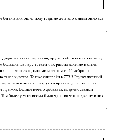
е бегал в них около полу года, но до этого с ними было всё
адидас косячит с партиями, другого обьяснения я не могу
м большие. За пару треней я их разбил конечно и стала
мягкие и плюшевые, напоминают чем то 11 леброны.
 такое чувство. Тот же едипрейн в 773 3 Роузах жесткий
 Стартовать в них очень круто и приятно, реально в них
ет прыжка. Больше нечего добавить, модель оставила
. Тем более у меня всегда было чувство что подверну в них