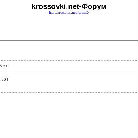
krossovki.net-Форум
http://krossovki.net/forum2/
зная!
:36 ]