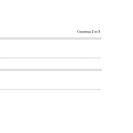
Страница
2
из
3