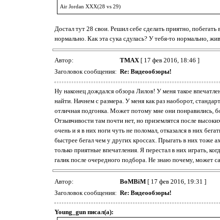
Air Jordan XXX(28 vs 29)
Достал тут 28 свои. Решил себе сделать приятно, побегать в
нормально. Как эта сука сдулась? У тебя-то нормально, жи
Автор:
TMAX
[ 17 фев 2016, 18:46 ]
Заголовок сообщения:
Re: Видеообзоры!
Ну наконец дождался обзора Лилов! У меня такое впечатлен
найти. Начнем с размера. У меня как раз наоборот, стандар
отличная подгонка. Может потому мне они понравились, бо
Отзывчивости там почти нет, но приземлятся после высоки
очень и я в них ноги чуть не поломал, отказался в них бег
быстрее бегал чем у других кроссах. Прыгать в них тоже а
только приятные впечатления. Я перестал в них играть, ког
галик после очередного подбора. Не знаю почему, может с
Автор:
BoMBiM
[ 17 фев 2016, 19:31 ]
Заголовок сообщения:
Re: Видеообзоры!
Young_gun писал(а):