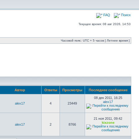
FAQ
Поиск
Текущее время: 08 авг 2026, 14:53
Часовой пояс: UTC + 5 часов [ Летнее время ]
Автор
Ответы
Просмотры
Последнее сообщение
08 дек 2011, 16:25
alex17
alex17
4
23449
21 ноя 2011, 09:42
kixzone
alex17
2
8766