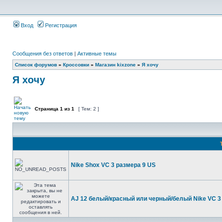
Вход
Регистрация
Сообщения без ответов
|
Активные темы
Список форумов
»
Кроссовки
»
Магазин kixzone
»
Я хочу
Я хочу
Страница
1
из
1
[ Тем: 2 ]
Nike Shox VC 3 размера 9 US
AJ 12 белый/красный или черный/белый Nike VC 3