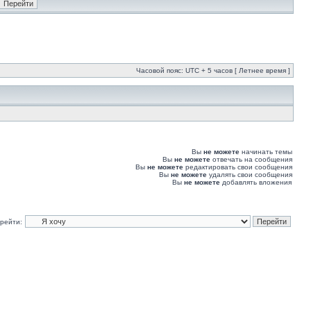
Часовой пояс: UTC + 5 часов [ Летнее время ]
Вы
не можете
начинать темы
Вы
не можете
отвечать на сообщения
Вы
не можете
редактировать свои сообщения
Вы
не можете
удалять свои сообщения
Вы
не можете
добавлять вложения
рейти: