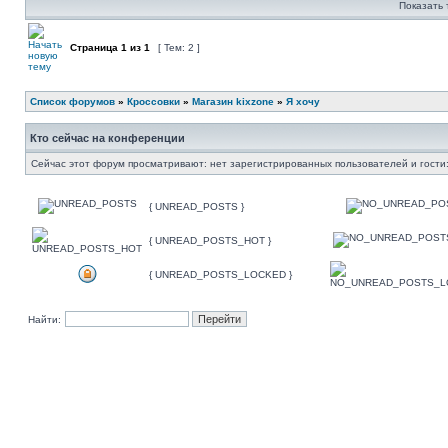
Показать 
Страница
1
из
1
[ Тем: 2 ]
Список форумов
»
Кроссовки
»
Магазин kixzone
»
Я хочу
Кто сейчас на конференции
Сейчас этот форум просматривают: нет зарегистрированных пользователей и гости:
{ UNREAD_POSTS }
{ UNREAD_POSTS_HOT }
{ UNREAD_POSTS_LOCKED }
Найти: