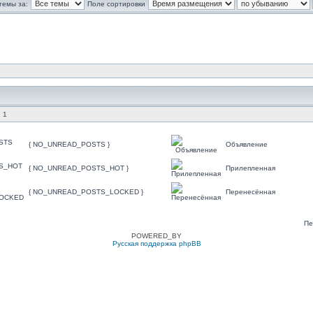
темы за:
Поле сортировки
 1
{ NO_UNREAD_POSTS }
Объявление
{ NO_UNREAD_POSTS_HOT }
Прилепленная
{ NO_UNREAD_POSTS_LOCKED }
Перенесённая
Пе
POWERED_BY
Русская поддержка phpBB