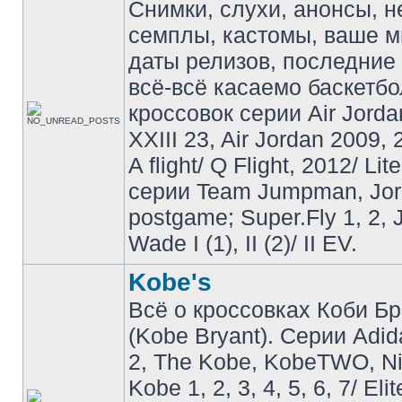
Снимки, слухи, анонсы, 
семплы, кастомы, ваше м
даты релизов, последние 
всё-всё касаемо баскетб
кроссовок серии Air Jordan
XXIII 23, Air Jordan 2009, 
A flight/ Q Flight, 2012/ Lit
серии Team Jumpman, Jo
postgame; Super.Fly 1, 2, 
Wade I (1), II (2)/ II EV.
Kobe's
Всё о кроссовках Коби Б
(Kobe Bryant). Серии Adid
2, The Kobe, KobeTWO, N
Kobe 1, 2, 3, 4, 5, 6, 7/ Eli