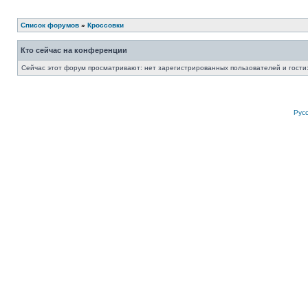
Список форумов
»
Кроссовки
Кто сейчас на конференции
Сейчас этот форум просматривают: нет зарегистрированных пользователей и гости:
Рус