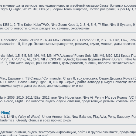
е мнение, даты релизов, последние новости и всё-всё касаемо баскетбольных кроссо
A flight/ Q Flight, 2012/ Lite; XX8 (28), серии Team Jumpman, Jordan postgame; Super.Fly 1, 
B8 1, 2, The Kobe, KobeTWO, Nike Zoom Kobe 1, 2, 3, 4, 5, 6, 7/ Elite, Nike 8 System, 9 El
ия, фото, новости, слухи, расцветки, сэмплы, эксклюзивы.
ration, Zoom LeBron 2 - 6, Air Max Lebron VII 7, Lebron VIII 8, P.S., IX/ Elite, Low, Lebr
om Ambassador I, II, III и др. Эксклюзивные расцветки, реклама, слухи, мнения, даты релизов.
dan Melo 1.5, 5.5, M3, M4, M5, M6, M7/ Advance/ Future Sole, M8, M9, M10; M11 Криса По
, CP3.V 5, CP3.VI 6, AE, CP3. VII 7, CP3.VIII, 2Quick; Кевина Дюранта (Kevin Durant): Nike Air
KD VI 6, 7, Elite Фото, слухи, ранние сэмплы, даты релизов, анонсы, новости, эксклюзивные
ac, Equipment, TS Creator/ Commander, Crazy 8, вся классика. Серия Деррика Роуза (D
e 4, D Rose 5 Boost, Crazy Light I, II, III и пр. Серия Двайта Ховарда (Dwight Howard): Beast
и, снимки, слухи, даты релизов, анонсы расцветок и пр.
 2008, 2010, 2011/ Elite, 2012, все Nike Hyperfuse, Nike Air Penny I-V, все Foams, VC I
empo, Force, Flight. Все новости, видео, слухи, сплетни, предстоящие релизы, сэмплы, ка
-Ning)
, Li-Ning (Way of Wade), Under Armour, k1x, New Balance, Fila, Avia, Pony, Saucony, P
, Akademics, Greedy Genius и всех прочих фирм...
елках: снимки, видео, текстовую информацию, сайты и группы вконтакте, продающи
ас сайтах, "подделка или нет".