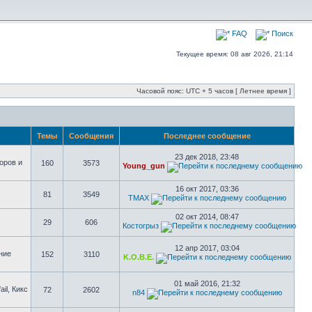
FAQ
Поиск
Текущее время: 08 авг 2026, 21:14
Часовой пояс: UTC + 5 часов [ Летнее время ]
Темы
Сообщения
Последнее сообщение
23 дек 2018, 23:48
оров и
160
3573
Young_gun
16 окт 2017, 03:36
81
3549
TMAX
02 окт 2014, 08:47
29
606
Костогрыз
12 апр 2017, 03:04
ние
152
3110
K.O.B.E.
01 май 2016, 21:32
il, Кикс
72
2602
n84