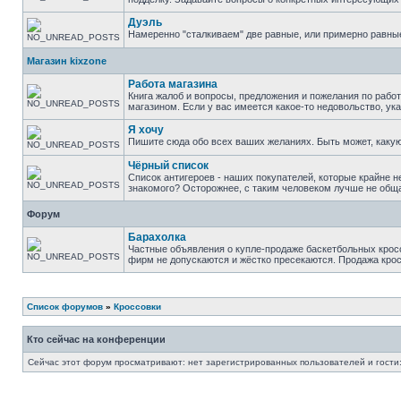
Дуэль
Намеренно "сталкиваем" две равные, или примерно равны
Магазин kixzone
Работа магазина
Книга жалоб и вопросы, предложения и пожелания по рабо
магазином. Если у вас имеется какое-то недовольство, ук
Я хочу
Пишите сюда обо всех ваших желаниях. Быть может, какую-
Чёрный список
Список антигероев - наших покупателей, которые крайне н
знакомого? Осторожнее, с таким человеком лучше не общ
Форум
Барахолка
Частные объявления о купле-продаже баскетбольных кросс
фирм не допускаются и жёстко пресекаются. Продажа крос
Список форумов
»
Кроссовки
Кто сейчас на конференции
Сейчас этот форум просматривают: нет зарегистрированных пользователей и гости: