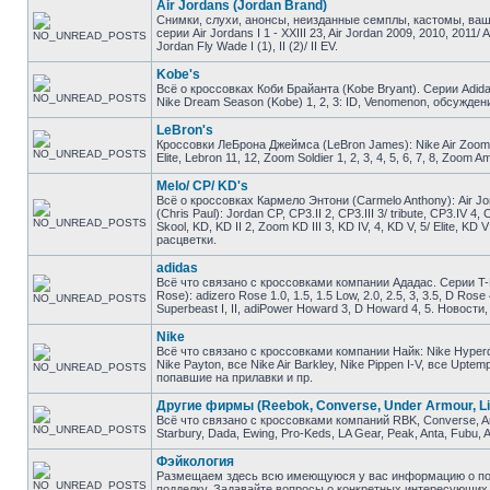
Air Jordans (Jordan Brand)
Снимки, слухи, анонсы, неизданные семплы, кастомы, ваш
серии Air Jordans I 1 - XXIII 23, Air Jordan 2009, 2010, 2011/ 
Jordan Fly Wade I (1), II (2)/ II EV.
Kobe's
Всё о кроссовках Коби Брайанта (Kobe Bryant). Серии Adidas K
Nike Dream Season (Kobe) 1, 2, 3: ID, Venomenon, обсужден
LeBron's
Кроссовки ЛеБрона Джеймса (LeBron James): Nike Air Zoom Gene
Elite, Lebron 11, 12, Zoom Soldier 1, 2, 3, 4, 5, 6, 7, 8, Zo
Melo/ CP/ KD's
Всё о кроссовках Кармело Энтони (Carmelo Anthony): Air Jor
(Chris Paul): Jordan CP, CP3.II 2, CP3.III 3/ tribute, CP3.IV 4
Skool, KD, KD II 2, Zoom KD III 3, KD IV, 4, KD V, 5/ Elite, 
расцветки.
adidas
Всё что связано с кроссовками компании Ададас. Серии T-M
Rose): adizero Rose 1.0, 1.5, 1.5 Low, 2.0, 2.5, 3, 3.5, D Ros
Superbeast I, II, adiPower Howard 3, D Howard 4, 5. Новост
Nike
Всё что связано с кроссовками компании Найк: Nike Hyperdunk
Nike Payton, все Nike Air Barkley, Nike Pippen I-V, все Upt
попавшие на прилавки и пр.
Другие фирмы (Reebok, Converse, Under Armour, Li
Всё что связано с кроссовками компаний RBK, Converse, And1
Starbury, Dada, Ewing, Pro-Keds, LA Gear, Peak, Anta, Fubu
Фэйкология
Размещаем здесь всю имеющуюся у вас информацию о подд
подделку. Задавайте вопросы о конкретных интересующих в