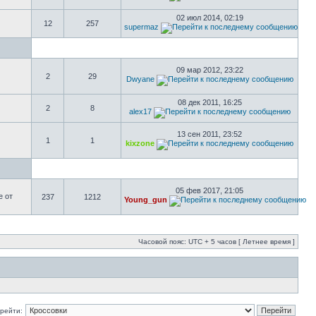
02 июл 2014, 02:19
12
257
supermaz
09 мар 2012, 23:22
2
29
Dwyane
08 дек 2011, 16:25
2
8
alex17
13 сен 2011, 23:52
1
1
kixzone
05 фев 2017, 21:05
е от
237
1212
Young_gun
Часовой пояс: UTC + 5 часов [ Летнее время ]
рейти: