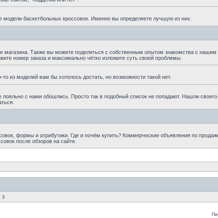
е модели баскетбольных кроссовок. Именно вы определяете лучшую из них.
те магазина. Также вы можете поделиться с собственным опытом знакомства с нашим
ажите номер заказа и максимально чётко изложите суть своей проблемы.
то из моделей вам бы хотелось достать, но возможности такой нет.
е лояльно с нами обошлись. Просто так в подобный список не попадают. Нашли своего
аться.
овок, формы и атрибутики. Где и почём купить? Коммерческие объявления по продаж
совок после обзоров на сайте.
 3
Пе