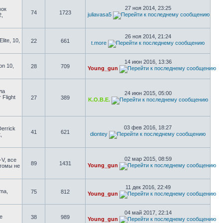
27 ноя 2014, 23:25
вок
74
1723
juliavasa5
2,
26 ноя 2014, 21:24
ite, 10,
22
661
t.more
14 июн 2016, 13:36
on 10,
28
709
Young_gun
ла
24 июн 2015, 05:00
 Flight
27
389
K.O.B.E.
03 фев 2016, 18:27
errick
41
621
diontey
,
02 мар 2015, 08:59
-V, все
89
1431
Young_gun
стомы не
11 дек 2016, 22:49
uma,
75
812
Young_gun
04 май 2017, 22:14
е
38
989
Young_gun