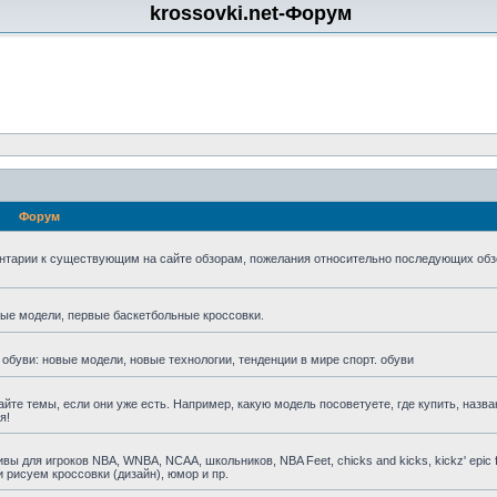
krossovki.net-Форум
Форум
нтарии к существующим на сайте обзорам, пожелания относительно последующих обз
мые модели, первые баскетбольные кроссовки.
 обуви: новые модели, новые технологии, тенденции в мире спорт. обуви
айте темы, если они уже есть. Например, какую модель посоветуете, где купить, назва
я!
для игроков NBA, WNBA, NCAA, школьников, NBA Feet, chicks and kicks, kickz' epic fa
 рисуем кроссовки (дизайн), юмор и пр.