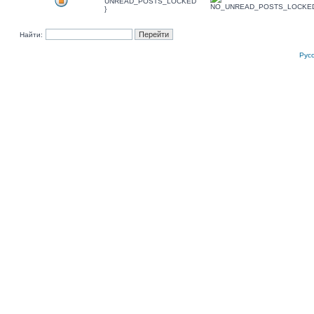
UNREAD_POSTS_LOCKED
}
Найти:
Рус