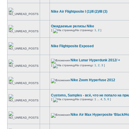
Nike Air Flightposite I (1)/II (2)/III (3)
Ожидаемые релизы Nike
[
На страницу:
1
,
2
]
Nike Flightposite Exposed
Nike Lunar Hyperdunk 2012/ +
[
На страницу:
1
,
2
,
3
]
Nike Zoom Hyperfuse 2012
Customs, Samples - всё, что не попало на пр
[
На страницу:
1
...
4
,
5
,
6
]
Nike Air Max Hyperposite ‘Black/H