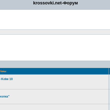
krossovki.net-Форум
Темы
e Kobe 10
холка"