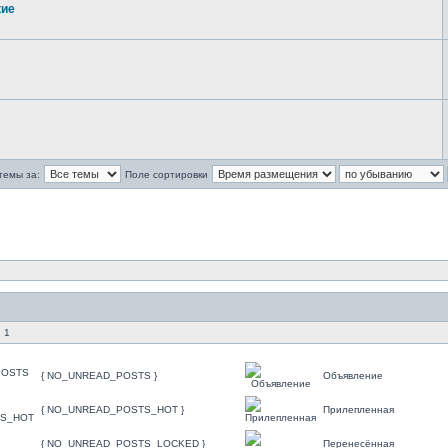
кие
темы за:
Поле сортировки
 1
{ NO_UNREAD_POSTS }
Объявление
{ NO_UNREAD_POSTS_HOT }
Прилепленная
{ NO_UNREAD_POSTS_LOCKED }
Перенесённая