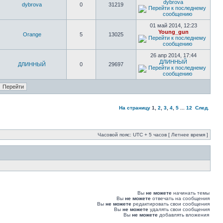
dybrova
dybrova
0
31219
01 май 2014, 12:23
Young_gun
Orange
5
13025
26 апр 2014, 17:44
ДЛИННЫЙ
ДЛИННЫЙ
0
29697
На страницу
1
,
2
,
3
,
4
,
5
...
12
След.
Часовой пояс: UTC + 5 часов [ Летнее время ]
Вы
не можете
начинать темы
Вы
не можете
отвечать на сообщения
Вы
не можете
редактировать свои сообщения
Вы
не можете
удалять свои сообщения
Вы
не можете
добавлять вложения