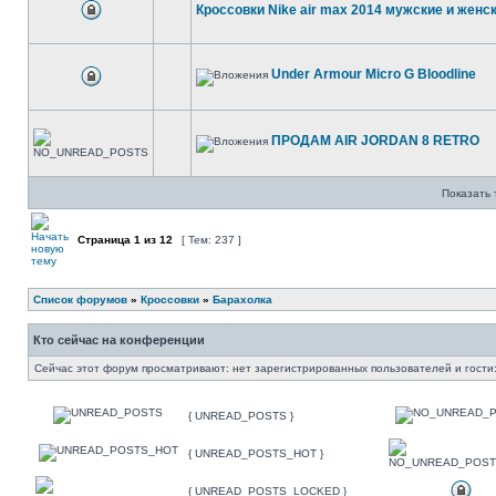
Кроссовки Nike air max 2014 мужские и женс
Under Armour Micro G Bloodline
ПРОДАМ AIR JORDAN 8 RETRO
Показать 
Страница
1
из
12
[ Тем: 237 ]
Список форумов
»
Кроссовки
»
Барахолка
Кто сейчас на конференции
Сейчас этот форум просматривают: нет зарегистрированных пользователей и гости:
{ UNREAD_POSTS }
{ UNREAD_POSTS_HOT }
{ UNREAD_POSTS_LOCKED }