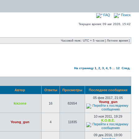
FAQ
Поиск
Текущее время: 09 авг 2026, 15:42
Часовой пояс: UTC + 5 часов [ Летнее время ]
На страницу
1
,
2
,
3
,
4
,
5
...
12
След.
Автор
Ответы
Просмотры
Последнее сообщение
05 фев 2017, 21:05
Young_gun
kixzone
16
82654
10 ноя 2011, 19:29
K.O.B.E.
Young_gun
4
11835
09 дек 2016, 19:00