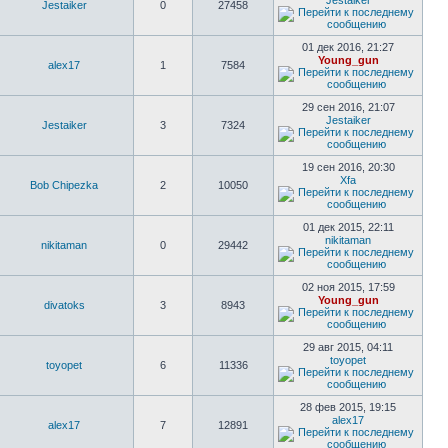
Jestaiker
Jestaiker
0
27458
01 дек 2016, 21:27
Young_gun
alex17
1
7584
29 сен 2016, 21:07
Jestaiker
Jestaiker
3
7324
19 сен 2016, 20:30
Xfa
Bob Chipezka
2
10050
01 дек 2015, 22:11
nikitaman
nikitaman
0
29442
02 ноя 2015, 17:59
Young_gun
divatoks
3
8943
29 авг 2015, 04:11
toyopet
toyopet
6
11336
28 фев 2015, 19:15
alex17
alex17
7
12891