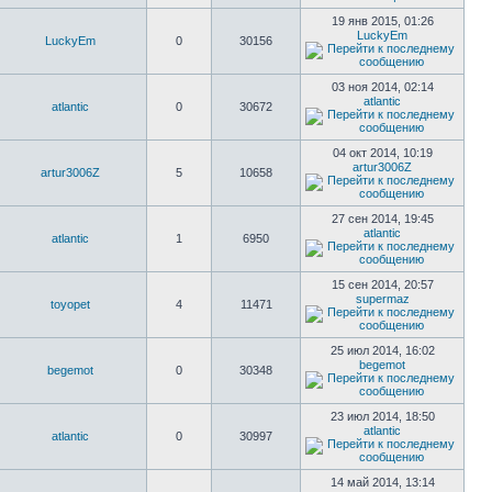
19 янв 2015, 01:26
LuckyEm
LuckyEm
0
30156
03 ноя 2014, 02:14
atlantic
atlantic
0
30672
04 окт 2014, 10:19
artur3006Z
artur3006Z
5
10658
27 сен 2014, 19:45
atlantic
atlantic
1
6950
15 сен 2014, 20:57
supermaz
toyopet
4
11471
25 июл 2014, 16:02
begemot
begemot
0
30348
23 июл 2014, 18:50
atlantic
atlantic
0
30997
14 май 2014, 13:14