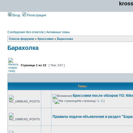
kros
Вход
Регистрация
Сообщения без ответов
|
Активные темы
Список форумов
»
Кроссовки
»
Барахолка
Барахолка
Страница
1
из
12
[ Тем: 237 ]
Темы
Кроссовки после обзоров YG: Nik
[
На страницу:
1
,
2
]
Правила подачи объявления в раздел "Бара