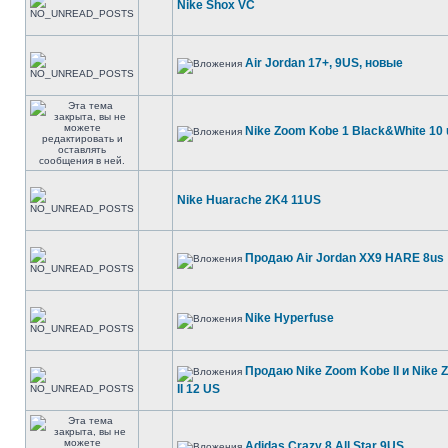
Nike Shox VC
Air Jordan 17+, 9US, новые
Nike Zoom Kobe 1 Black&White 10 
Nike Huarache 2K4 11US
Продаю Air Jordan XX9 HARE 8us
Nike Hyperfuse
Продаю Nike Zoom Kobe II и Nike 
II 12 US
Adidas Crazy 8 All Star 9US