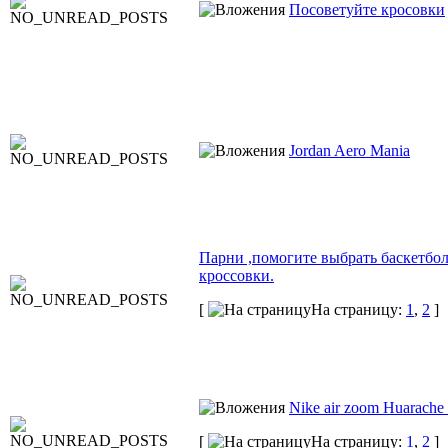
Посоветуйте кросовки
Jordan Aero Mania
Парни ,помогите выбрать баскетбо
кроссовки.
[
На страницу:
1
,
2
]
Nike air zoom Huarache
[
На страницу:
1
,
2
]