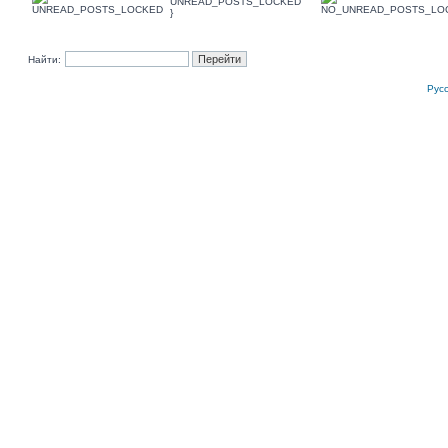
UNREAD_POSTS_LOCKED
}
Найти:
Рус